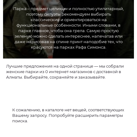
Парка – предмет целиком и полностью утилитарный,
поэтому силуэты рекомендуем выбирать
классические и ориентироваться на
функциональные особенности. Иными словами, в
парке главное, чтобы она грела. Самую простую
зеленую можно сделать интереснее, напечатав или
даже нарисовав на спине принт наподобие тех, что
красуются на парках Рафа Симонса.
Лучшие предложения на одной странице — мы собрали
женские парки из 0 интернет-магазинов с доставкой в
Алматы. Выбирайте, сохраняйте и заказывайте.
К сожалению, в каталоге нет вещей, соответствующих
Вашему запросу. Попробуйте расширить параметры
поиска.