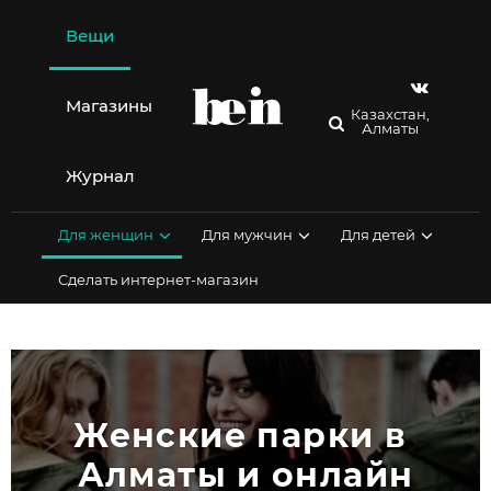
Перейти
к
Вещи
содержимому
Магазины
Казахстан,
Алматы
Журнал
Для женщин
Для мужчин
Для детей
Сделать интернет-магазин
Женские парки в 
Алматы и онлайн