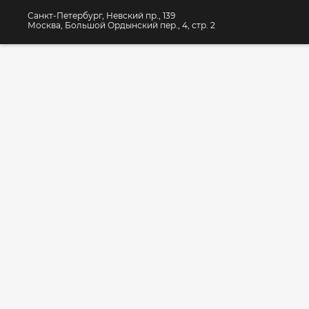
Санкт-Петербург, Невский пр., 139
Москва, Большой Ордынский пер., 4, стр. 2