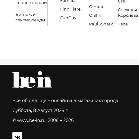
Familia
СИН
концепт-сторы
O'Hara
Finn Flare
Снежная
Винтаж и
O'Stin
Королева
FunDay
секонд-хенды
Paul&Shark
Твое
Все об одежде – онлайн и в магазинах города
Суббота, 8 Август 2026 г.
© www.be-in.ru. 2006 – 2026