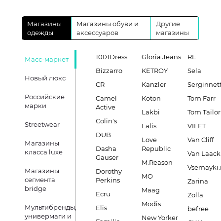
Магазины
Магазины обуви и
Другие
одежды
аксессуаров
магазины
1001Dress
Gloria Jeans
RE
Масс-маркет
Bizzarro
KETROY
Sela
Новый люкс
CR
Kanzler
Serginnett
Российские
Camel
Koton
Tom Farr
марки
Active
Lakbi
Tom Tailor
Colin's
Streetwear
Lalis
VILET
DUB
Love
Van Cliff
Магазины
Dasha
Republic
класса luxe
Van Laack
Gauser
M.Reason
Vsemayki.
Магазины
Dorothy
MO
сегмента
Perkins
Zarina
bridge
Maag
Ecru
Zolla
Modis
Мультибренды,
Elis
befree
универмаги и
New Yorker