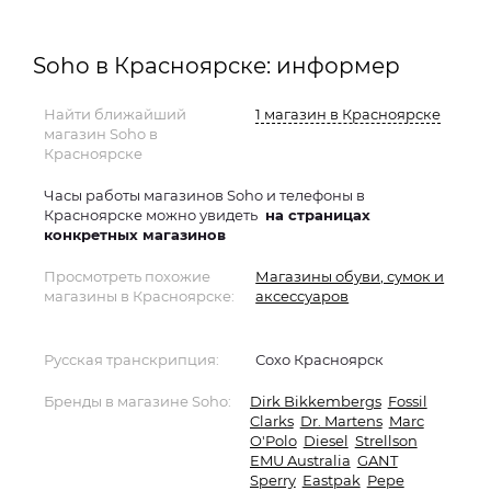
Soho в Красноярске: информер
Найти ближайший
1 магазин в Красноярске
магазин Soho в
Красноярске
Часы работы магазинов Soho и телефоны в
Красноярске можно увидеть
на страницах
конкретных магазинов
Просмотреть похожие
Магазины обуви, сумок и
магазины в Красноярске:
аксессуаров
Русская транскрипция:
Сохо Красноярск
Бренды в магазине Soho:
Dirk Bikkembergs
Fossil
Clarks
Dr. Martens
Marc
O'Polo
Diesel
Strellson
EMU Australia
GANT
Sperry
Eastpak
Pepe