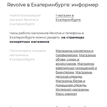
Revolve в Екатеринбурге: информер
Найти ближайший
1 магазин в
магазин Revolve в
Екатеринбурге
Екатеринбурге
Часы работы магазинов Revolve и телефоны в
Екатеринбурге можно увидеть
на страницах
конкретных магазинов
Просмотреть похожие
Магазины косметики и
магазины в
парфюмерии
,
Магазины
Екатеринбурге:
обуви, сумок и
аксессуаров
,
Магазины
ювелирных украшений и
бижутерии
,
Магазины
детской одежды
,
Магазины белья и
домашней одежды
,
Интернет-магазины
,
Масс-маркет