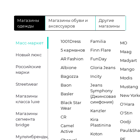
Магазины
Магазины обуви и
Другие
одежды
аксессуаров
магазины
1001Dress
Familia
Масс-маркет
MO
5 карманов
Finn Flare
Maag
Новый люкс
AR Fashion
FunDay
Madyart
Российские
Albione
Gloria Jeans
Mango
марки
Bagozza
Incity
Modis
Streetwear
Baon
Jeans
Mustang
Symphony
Basler
New York
Магазины
(Джинсовая
класса luxe
симфония)
Black Star
O'Hara
Wear
Kanzler
O'Stin
Магазины
CR
сегмента
Kira
Oodji
bridge
Plastinina
Camel
Paul&Sha
Active
Koton
Мультибренды,
RE