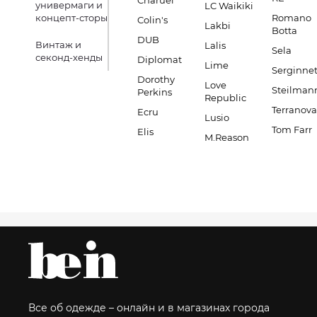
Charuel
универмаги и
LC Waikiki
концепт-сторы
Romano
Colin's
Lakbi
Botta
DUB
Винтаж и
Lalis
Sela
секонд-хенды
Diplomat
Lime
Serginnet
Dorothy
Love
Steilman
Perkins
Republic
Terranova
Ecru
Lusio
Tom Farr
Elis
M.Reason
Все об одежде – онлайн и в магазинах города