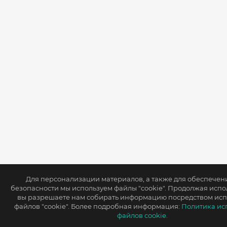
Для персонализации материалов, а также для обеспече
безопасности мы используем файлы "cookie". Продолжая испол
вы разрешаете нам собирать информацию посредством ис
файлов "cookie". Более подробная информация:
Политика ис
файлов cookie.