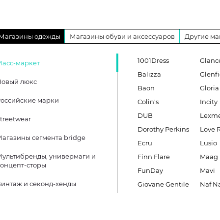
Магазины одежды
Магазины обуви и аксессуаров
Другие ма
1001Dress
Glanc
Масс-маркет
Balizza
Glenfi
Новый люкс
Baon
Gloria
оссийские марки
Colin's
Incity
DUB
Lexm
treetwear
Dorothy Perkins
Love 
агазины сегмента bridge
Ecru
Lusio
ультибренды, универмаги и
Finn Flare
Maag
онцепт-сторы
FunDay
Mavi
интаж и секонд-хенды
Giovane Gentile
Naf N