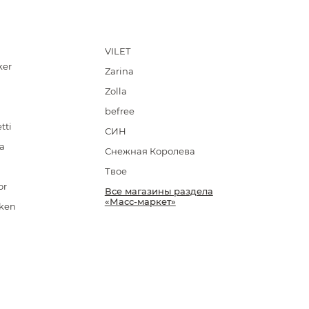
VILET
ker
Zarina
Zolla
befree
tti
СИН
a
Снежная Королева
Твое
or
Все магазины раздела
«Масс-маркет»
pken