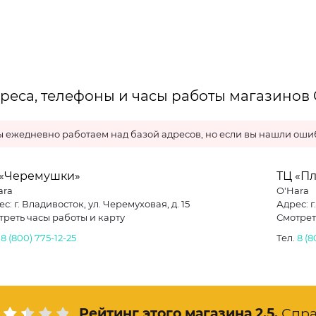
реса, телефоны и часы работы магазинов 
 ежедневно работаем над базой адресов, но если вы нашли ошиб
 «Черемушки»
ТЦ «П
ara
O'Hara
с: г. Владивосток, ул. Черемуховая, д. 15
Адрес: г
треть часы работы и карту
Смотрет
.
8 (800) 775-12-25
Тел.
8 (8
Рейтинг этого магазина
2.5
.
Спра