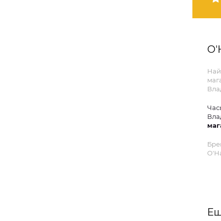
O'
Най
маг
Вла
Час
Вла
маг
Бре
O'Ha
Ещ