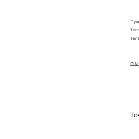
Пух
Тел
Тел
О М
То