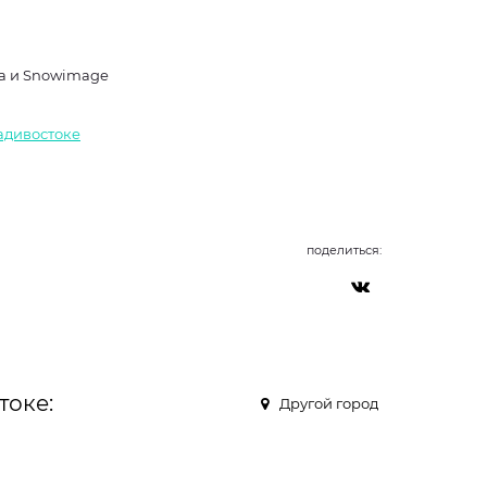
ra и Snowimage
ладивостоке
поделиться:
токе:
Другой город