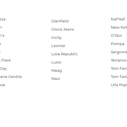
zza
Naf Naf
Glenfield
n
New Yor
Gloria Jeans
n's
O'Stin
Incity
B
Pompa
Lexmer
u
Serginne
Love Republic
 Flare
Terranov
Lusio
Day
Tom Farr
Maag
ane Gentile
Tom Tail
Mavi
nce
Ulla Po