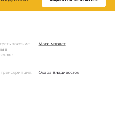
треть похожие
Масс-маркет
ны в
стоке:
 транскрипция:
Охара Владивосток