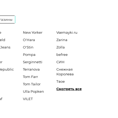
газины
e
New Yorker
Vsemayki.ru
eld
O'Hara
Zarina
 Jeans
O'Stin
Zolla
Pompa
befree
er
Serginnetti
СИН
Republic
Terranova
Снежная
Королева
Tom Farr
Твое
Tom Tailor
Смотреть все
Ulla Popken
af
VILET