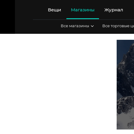
Перейти
к
Вещи
Магазины
Журнал
содержимому
Все магазины
Все торговые 