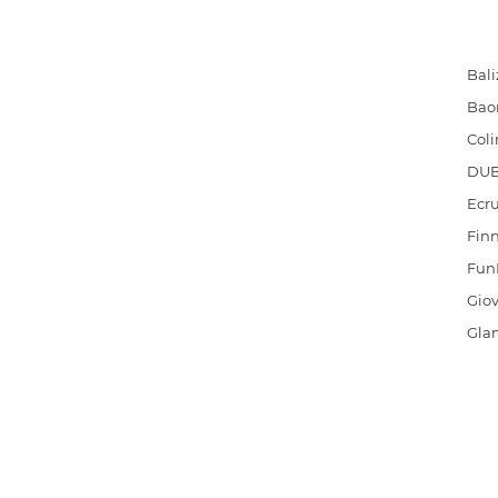
Bali
Bao
Coli
DU
Ecr
Finn
Fun
Giov
Gla