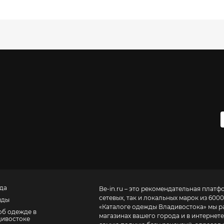
да
Be-in.ru – это рекомендательная платф
сетевых, так и локальных марок из 6000
нды
«
Каталоге одежды Владивостока
» мы р
об одежде в
магазинах вашего города и в интернете
ивостоке