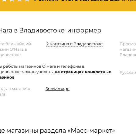
Hara в Владивостоке: информер
ти ближайший
2 магазина в Владивостоке
Просмо
азин O'Hara в
магази
дивостоке
Владиво
ы работы магазинов O'Hara и телефоны в
дивостоке можно увидеть
на страницах конкретных
Русская
азинов
нды в магазине
Snowimage
ra:
е магазины раздела «Масс-маркет»