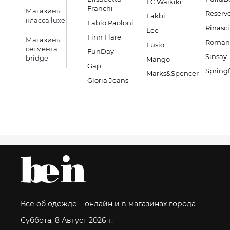
LC Waikiki
Franchi
Магазины
Reserv
Lakbi
класса luxe
Fabio Paoloni
Rinasc
Lee
Finn Flare
Магазины
Romano
Lusio
сегмента
FunDay
Sinsay
bridge
Mango
Gap
Springf
Marks&Spencer
Gloria Jeans
Все об одежде – онлайн и в магазинах города
Суббота, 8 Август 2026 г.