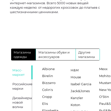
интернет-магазинов. Всего 5000 новых вещей
каждую неделю: от недорогих кроссовок до платьев с
шестизначными ценниками.
Магазины
Магазины обуви и
Другие
одежды
аксессуаров
магазины
Albione
Mexx
Масс-
H&M
маркет
Birelin
Mohito
House
Bizzarro
Musta
Российские
Isabel Garcia
марки
Colin's
New Yo
Jack&Jones
Cropp
O'Stin
Дизайнеры
Kanzler
новой
Elis
Paul&S
Koton
волны
Elisabetta
Pull&B