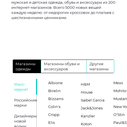
мужская и детская одежда, обувь и аксессуары из 200
интернет-магазинов. Всего 5000 новых вещей
каждую неделю: от недорогих кроссовок до платьев с
шестизначными ценниками.
Магазины
Магазины обуви и
Другие
одежды
аксессуаров
магазины
Albione
Mexx
Масс-
H&M
маркет
Birelin
Mohito
House
Bizzarro
Musta
Российские
Isabel Garcia
марки
Colin's
New Yo
Jack&Jones
Cropp
O'Stin
Дизайнеры
Kanzler
новой
Elis
Paul&S
Koton
волны