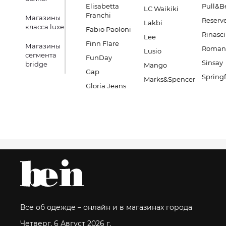
Elisabetta
Pull&B
LC Waikiki
Franchi
Магазины
Reserv
Lakbi
класса luxe
Fabio Paoloni
Rinasc
Lee
Finn Flare
Магазины
Romano
Lusio
сегмента
FunDay
Sinsay
bridge
Mango
Gap
Springf
Marks&Spencer
Gloria Jeans
Все об одежде – онлайн и в магазинах города
Четверг, 6 Август 2026 г.