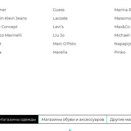
ner
Guess
Marina R
in Klein Jeans
Lacoste
Massimo
a Concept
Levi’s
Max&Co
co Marinelli
Liu Jo
Michael 
t
Marc O'Polo
Napapijr
a
Marella
Pinko
Магазины одежды
Магазины обуви и аксессуаров
Другие ма