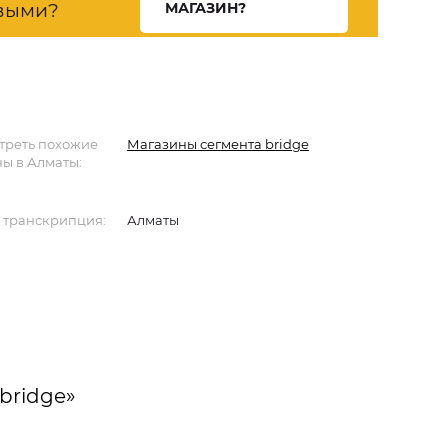
выми?
МАГАЗИН?
треть похожие
Магазины сегмента bridge
ы в Алматы:
 транскрипция:
Алматы
bridge»