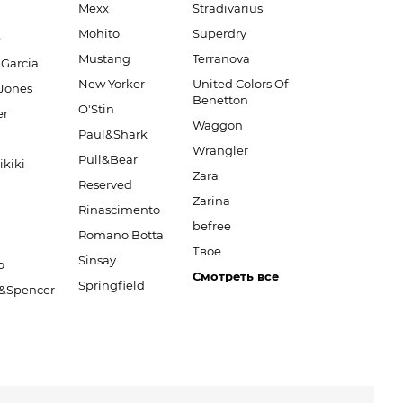
Mexx
Stradivarius
Mohito
Superdry
e
Mustang
Terranova
 Garcia
New Yorker
United Colors Of
Jones
Benetton
O'Stin
er
Waggon
Paul&Shark
Wrangler
Pull&Bear
ikiki
Zara
Reserved
Zarina
Rinascimento
befree
Romano Botta
Твое
Sinsay
o
Смотреть все
Springfield
&Spencer