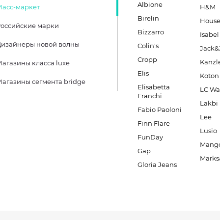
Albione
Масс-маркет
H&M
Birelin
Hous
оссийские марки
Bizzarro
Isabel
Дизайнеры новой волны
Colin's
Jack&
Cropp
Kanzl
агазины класса luxe
Elis
Koton
агазины сегмента bridge
Elisabetta
LC Wa
Franchi
Lakbi
Fabio Paoloni
Lee
Finn Flare
Lusio
FunDay
Mang
Gap
Marks
Gloria Jeans