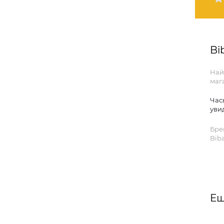
Bi
Най
маг
Час
уви
Бре
Biba
Ещ