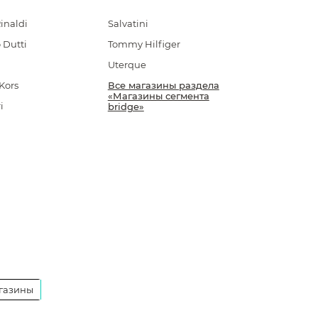
inaldi
Salvatini
 Dutti
Tommy Hilfiger
Uterque
Kors
Все магазины раздела
«Магазины сегмента
i
bridge»
газины