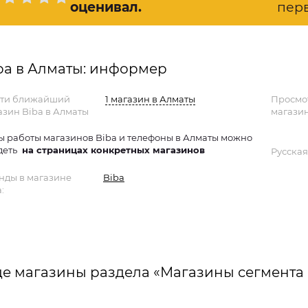
оценивал
.
пер
ba в Алматы: информер
ти ближайший
1 магазин в Алматы
Просмо
азин Biba в Алматы
магазин
ы работы магазинов Biba и телефоны в Алматы можно
деть
на страницах конкретных магазинов
Русская
нды в магазине
Biba
:
е магазины раздела «Магазины сегмента 