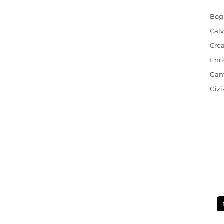
Bog
Calv
Cre
Enri
Gan
Gizi