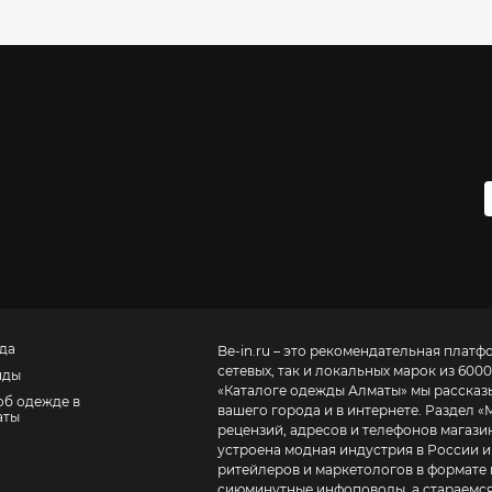
да
Be-in.ru – это рекомендательная платф
сетевых, так и локальных марок из 6000
нды
«
Каталоге одежды Алматы
» мы рассказ
об одежде в
вашего города и в интернете. Раздел «
аты
рецензий, адресов и телефонов магазинов и торговых центров
устроена модная индустрия в России и
ритейлеров и маркетологов в формате 
сиюминутные инфоповоды, а стараемся