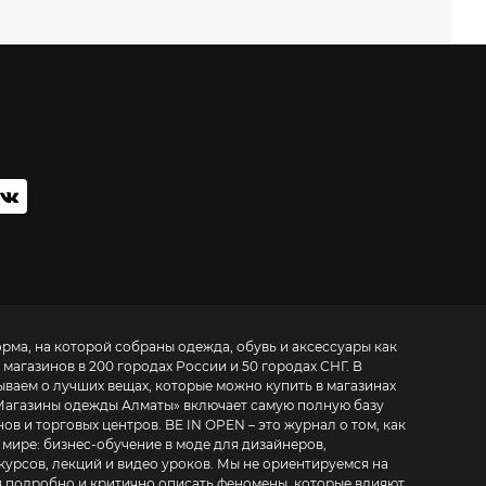
орма, на которой собраны одежда, обувь и аксессуары как
 магазинов в 200 городах России и 50 городах СНГ. В
ываем о лучших вещах, которые можно купить в магазинах
Магазины одежды Алматы
» включает самую полную базу
. BE IN OPEN – это журнал о том, как
 мире:
бизнес-обучение в моде для дизайнеров,
курсов, лекций и видео уроков
. Мы не ориентируемся на
 подробно и критично описать феномены, которые влияют