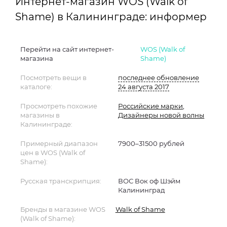
Интернет-магазин WOS (Walk of
Shame) в Калининграде: информер
Перейти на сайт интернет-
WOS (Walk of
магазина
Shame)
Посмотреть вещи в
последнее обновление
каталоге:
24 августа 2017
Просмотреть похожие
Российские марки
,
магазины в
Дизайнеры новой волны
Калининграде:
Примерный диапазон
7900–31500 рублей
цен в WOS (Walk of
Shame):
Русская транскрипция:
ВОС Вок оф Шэйм
Калининград
Бренды в магазине WOS
Walk of Shame
(Walk of Shame):