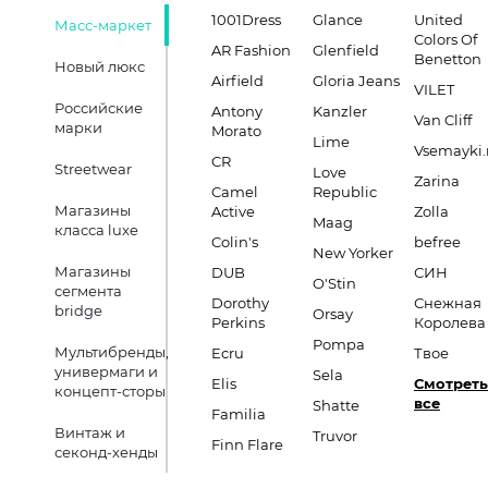
1001Dress
Glance
United
Масс-маркет
Colors Of
AR Fashion
Glenfield
Benetton
Новый люкс
Airfield
Gloria Jeans
VILET
Российские
Antony
Kanzler
Van Cliff
марки
Morato
Lime
Vsemayki.
CR
Streetwear
Love
Zarina
Camel
Republic
Магазины
Active
Zolla
Maag
класса luxe
Colin's
befree
New Yorker
Магазины
DUB
СИН
O'Stin
сегмента
Dorothy
Снежная
bridge
Orsay
Perkins
Королева
Pompa
Мультибренды,
Ecru
Твое
универмаги и
Sela
Elis
Смотреть
концепт-сторы
все
Shatte
Familia
Винтаж и
Truvor
Finn Flare
секонд-хенды