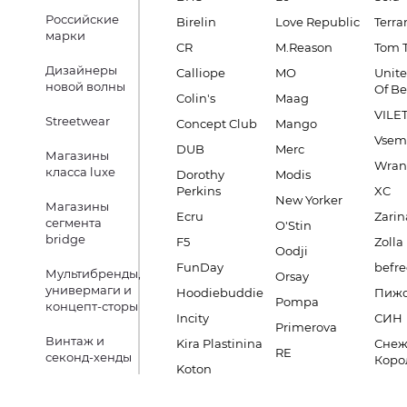
Российские
Birelin
Love Republic
Terra
марки
CR
M.Reason
Tom T
Дизайнеры
Calliope
MO
Unite
новой волны
Of B
Colin's
Maag
VILE
Streetwear
Concept Club
Mango
Vsem
DUB
Merc
Магазины
Wran
класса luxe
Dorothy
Modis
Perkins
XC
New Yorker
Магазины
Ecru
Zarin
сегмента
O'Stin
bridge
F5
Zolla
Oodji
FunDay
befre
Мультибренды,
Orsay
универмаги и
Hoodiebuddie
Пиж
Pompa
концепт-сторы
Incity
СИН
Primerova
Винтаж и
Kira Plastinina
Снеж
RE
секонд-хенды
Коро
Koton