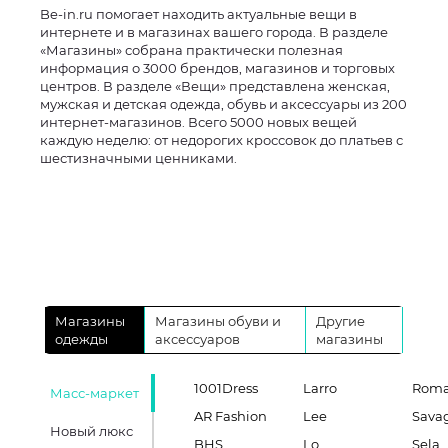
Be-in.ru помогает находить актуальные вещи в
интернете и в магазинах вашего города. В разделе
«Магазины» собрана практически полезная
информация о 3000 брендов, магазинов и торговых
центров. В разделе «Вещи» представлена женская,
мужская и детская одежда, обувь и аксессуары из 200
интернет-магазинов. Всего 5000 новых вещей
каждую неделю: от недорогих кроссовок до платьев с
шестизначными ценниками.
Магазины
Магазины обуви и
Другие
одежды
аксессуаров
магазины
1001Dress
Larro
Roma
Масс-маркет
AR Fashion
Lee
Sava
Новый люкс
BHS
Lo
Sela