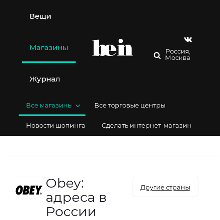
Перейти
к
Вещи
содержимому
Магазины
Россия,
Москва
Журнал
Все магазины
Все торговые центры
Новости шопинга
Сделать интернет-магазин
Obey:
Другие страны
адреса в
России