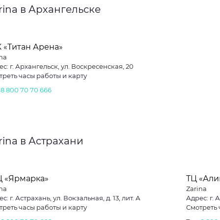
rina в Архангельске
 «Титан Арена»
na
с: г. Архангельск, ул. Воскресенская, 20
треть часы работы и карту
.
8 800 70 70 666
rina в Астрахани
Ц «Ярмарка»
ТЦ «Ал
na
Zarina
с: г. Астрахань, ул. Вокзальная, д. 13, лит. А
Адрес: г. 
треть часы работы и карту
Смотреть 