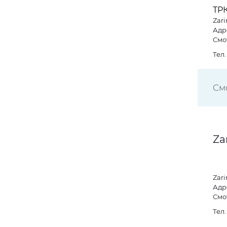
ТР
Zari
Адр
Смо
Тел
См
Za
Zari
Адре
Смо
Тел