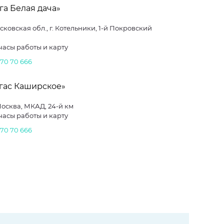
га Белая дача»
сковская обл., г. Котельники, 1-й Покровский
часы работы и карту
 70 70 666
гас Каширское»
рес: г. Москва, МКАД, 24-й км
часы работы и карту
 70 70 666