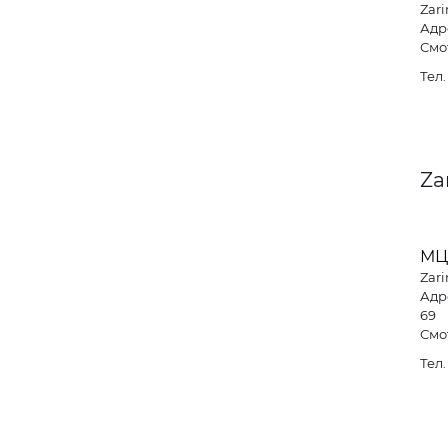
Zari
Адре
Смо
Тел
Za
МЦ
Zari
Адре
69
Смо
Тел