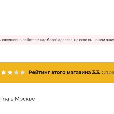
 ежедневно работаем над базой адресов, но если вы нашли ошиб
Рейтинг этого магазина
3.3
.
Спра
rina в Москве