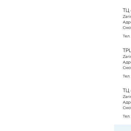
ТЦ
Zari
Адре
Смо
Тел
ТР
Zari
Адре
Смо
Тел
ТЦ 
Zari
Адре
Смо
Тел