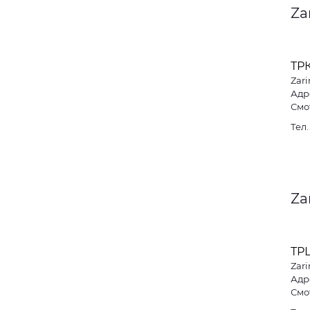
Za
ТРК
Zari
Адре
Смо
Тел
Za
ТР
Zari
Адре
Смо