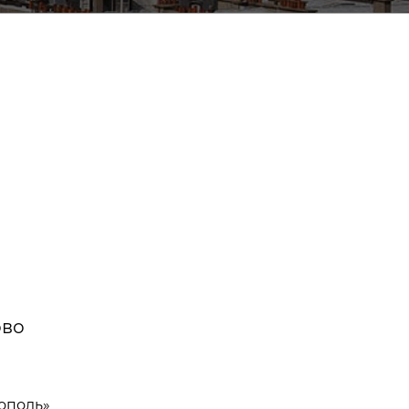
ово
ополь»