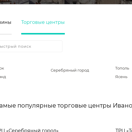
зины
Торговые центры
рк
Тополь
Серебряный город
энд
Ясень
амые популярные торговые центры Иван
РЦ «Серебряный город»
ТРЦ «Т