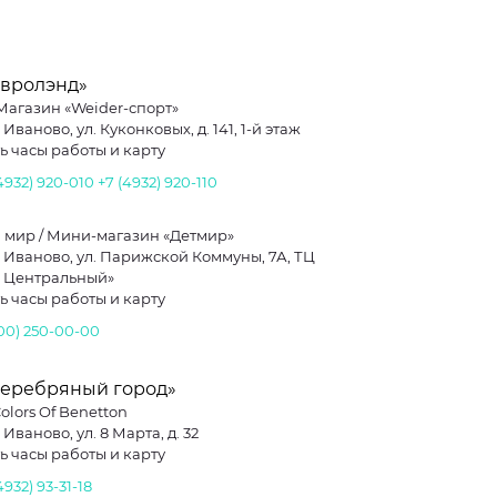
Евролэнд»
 Магазин «Weider-спорт»
. Иваново, ул. Куконковых, д. 141, 1-й этаж
ь часы работы и карту
4932) 920-010
+7 (4932) 920-110
 мир / Мини-магазин «Детмир»
г. Иваново, ул. Парижской Коммуны, 7А, ТЦ
 Центральный»
ь часы работы и карту
800) 250-00-00
Серебряный город»
olors Of Benetton
. Иваново, ул. 8 Марта, д. 32
ь часы работы и карту
4932) 93-31-18