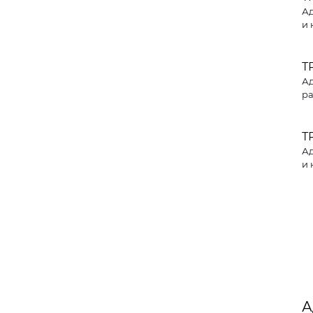
Ад
и 
Т
Ад
ра
Т
Ад
и 
А