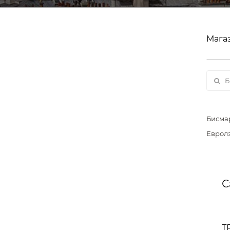
Мага
Бисма
Еврол
С
Т