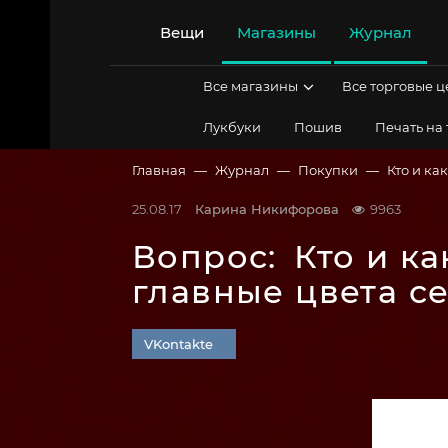
Перейти
к
Вещи
Магазины
Журнал
содержимому
Все магазины
Все торговые 
Лукбуки
Пошив
Печать на
Главная
Журнал
Покупки
Кто и ка
25.08.17
Карина Никифорова
9963
Вопрос:
Кто и к
главные цвета с
VKontakte