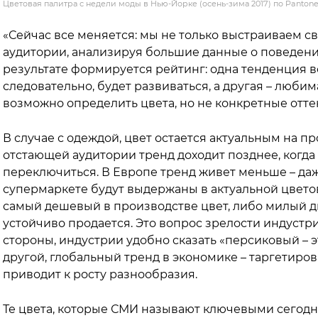
Цветовая палитра с недели моды в Нью-Йорке (осень-зима 2017) по Panto
«Сейчас все меняется: мы не только выстраиваем с
аудитории, анализируя большие данные о поведени
результате формируется рейтинг: одна тенденция 
следовательно, будет развиваться, а другая – любим
возможно определить цвета, но не конкретные отте
В случае с одеждой, цвет остается актуальным на п
отстающей аудитории тренд доходит позднее, когда
переключиться. В Европе тренд живет меньше – да
супермаркете будут выдержаны в актуальной цветов
самый дешевый в производстве цвет, либо милый ди
устойчиво продается. Это вопрос зрелости индустри
стороны, индустрии удобно сказать «персиковый – э
другой, глобальный тренд в экономике – таргетиров
приводит к росту разнообразия.
Те цвета, которые СМИ называют ключевыми сегодн