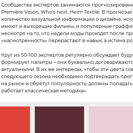
Сообщества экспертов занимаются прогнозирование
Première Vision, Who's next, Heim Textile. В прогно
количество визуальной информации о дизайне, иску
имеют и выходящие фильмы, и популярные граффит
несмотря на то, что недели моды проходят после п
«насмотренность» перерастают в навык, а истина р
Круг из 50-100 экспертов регулярно обсуждает буду
формирует палитры – они буквально договариваются
актуальными. В их же интересах, чтобы эти цвета с
следующего сезона необходимо подтверждать прогн
на рынок и обретут популярность, должны попадать 
работает классическая методика».