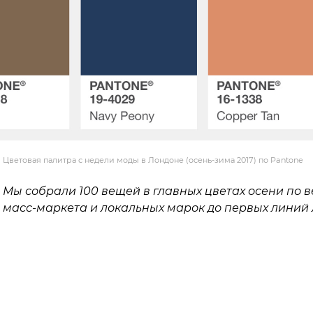
Цветовая палитра с недели моды в Лондоне (осень-зима 2017) по Pantone
Мы собрали
100 вещей в главных цветах осени по 
масс-маркета и локальных марок до первых линий