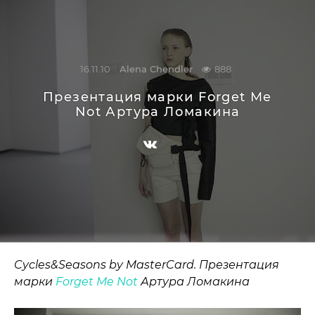
16.11.10
Alena Chendler
888
Презентация марки Forget Me
Not Артура Ломакина
Cycles&Seasons by MasterCard. Презентация
марки
Forget Me Not
Артура Ломакина