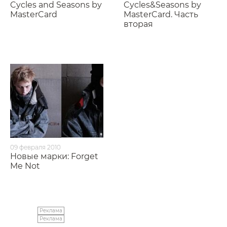
Cycles and Seasons by
Cycles&Seasons by
MasterCard
MasterCard. Часть
вторая
09 февраля 2010
Новые марки: Forget
Me Not
Реклама
Реклама