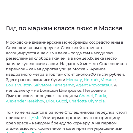
Гид по маркам класса люкс в Москве
Московские дизайнерские монобренды сосредоточены в
Столешниковом переулке. С одеждой это место
ассоциируется еще с XVII века – тогда там находилась
ремесленная слобода ткачей, а в конце XIX века место
заняли купеческие лавки. На данный момент Столешников
переулок – самая дорогая улица Москвы. Аренда
квадратного метра в год там стоит около 300 тысяч рублей.
Здесь расположились бутики
Mercury
,
Hermès
,
Versace
,
Louis Vuitton
,
Salvatore Ferragamo
,
Agent Provocateur
. А
неподалеку – на Большой Дмитровке, Петровке и
Дмитровском переулке – находятся
Chanel
,
Prada
,
Alexander Terekhov
,
Dior
,
Gucci
,
Charlotte Olympia
.
То, что не найдется в районе Столешникова переулка, стоит
поискать в
ЦУМе
. Универмаг организован по принципу
open space – каждому бренду по корнеру. А на первом
этаже, вместе с косметикой и ювелирными украшениями,