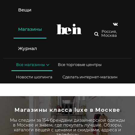
Перейти
к
Вещи
содержимому
Магазины
Россия,
Москва
Журнал
Все магазины
Все торговые центры
Новости шопинга
Сделать интернет-магазин
Магазины класса luxe в Москве
Мы следим за 154 брендами дизайнерской одежды
в Москве и знаем, где покупать лучшие. Обзоры,
каталоги вещей с ценами и скидками, адреса и
телефоны