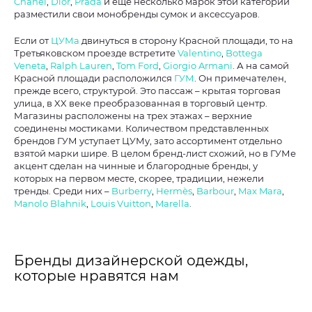
Chanel
,
Dior
,
Prada
и еще несколько марок этой категории
разместили свои монобренды сумок и аксессуаров.
Если от
ЦУМа
двинуться в сторону Красной площади, то на
Третьяковском проезде встретите
Valentino
,
Bottega
Veneta
,
Ralph Lauren
,
Tom Ford
,
Giorgio Armani
. А на самой
Красной площади расположился
ГУМ
. Он примечателен,
прежде всего, структурой. Это пассаж – крытая торговая
улица, в XX веке преобразованная в торговый центр.
Магазины расположены на трех этажах – верхние
соединены мостиками. Количеством представленных
брендов ГУМ уступает ЦУМу, зато ассортимент отдельно
взятой марки шире. В целом бренд-лист схожий, но в ГУМе
акцент сделан на чинные и благородные бренды, у
которых на первом месте, скорее, традиции, нежели
тренды. Среди них –
Burberry
,
Hermès
,
Barbour
,
Max Mara
,
Manolo Blahnik
,
Louis Vuitton
,
Marella
.
Бренды дизайнерской одежды,
которые нравятся нам