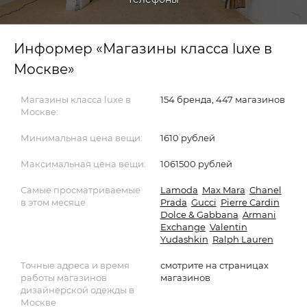
Информер «Магазины класса luxe в
Москве»
Магазины класса luxe в
154 бренда, 447 магазинов
Москве:
Минимальная цена вещи:
1610 рублей
Максимальная цена вещи:
1061500 рублей
Самые просматриваемые
Lamoda
Max Mara
Chanel
в этом месяце
Prada
Gucci
Pierre Cardin
Dolce & Gabbana
Armani
Exchange
Valentin
Yudashkin
Ralph Lauren
Точные адреса и время
смотрите на страницах
работы магазинов
магазинов
дизайнерской одежды в
Москве