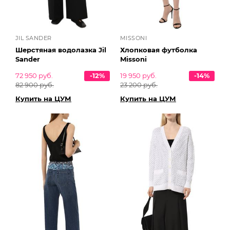
JIL SANDER
MISSONI
Шерстяная водолазка Jil
Хлопковая футболка
Sander
Missoni
72 950 руб.
-12%
19 950 руб.
-14%
82 900 руб.
23 200 руб.
Купить на ЦУМ
Купить на ЦУМ