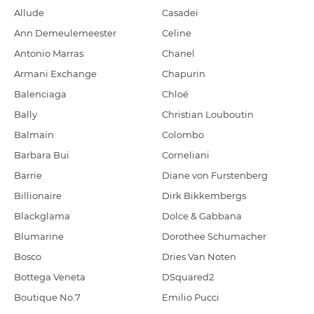
Allude
Casadei
Ann Demeulemeester
Celine
Antonio Marras
Chanel
Armani Exchange
Chapurin
Balenciaga
Chloé
Bally
Christian Louboutin
Balmain
Colombo
Barbara Bui
Corneliani
Barrie
Diane von Furstenberg
Billionaire
Dirk Bikkembergs
Blackglama
Dolce & Gabbana
Blumarine
Dorothee Schumacher
Bosco
Dries Van Noten
Bottega Veneta
DSquared2
Boutique No.7
Emilio Pucci