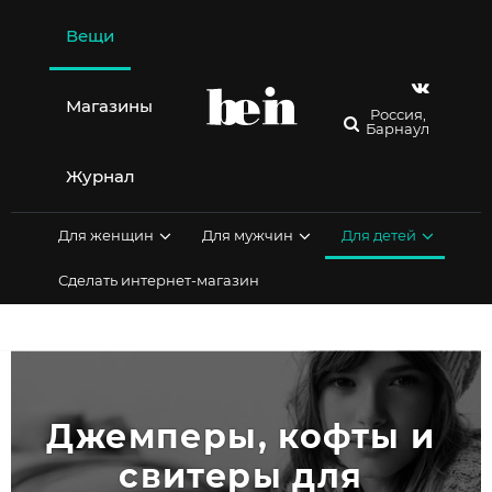
Перейти
к
Вещи
содержимому
Магазины
Россия,
Барнаул
Журнал
Для женщин
Для мужчин
Для детей
Сделать интернет-магазин
Джемперы, кофты и 
свитеры для 