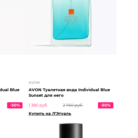
AVON
dual Blue
AVON Туалетная вода Individual Blue
Sunset для него
-50%
1 380 руб.
2 760 руб.
-50%
Купить на Л'Этуаль