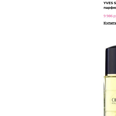
YVES 
парфю
9 986 р
Купить