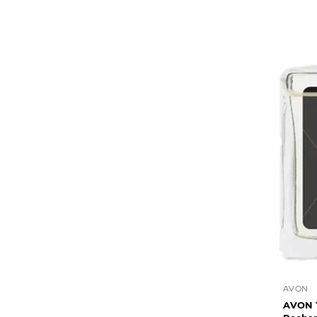
AVON
AVON Т