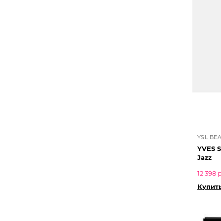
YSL BE
YVES 
Jazz
12 398 
Купить