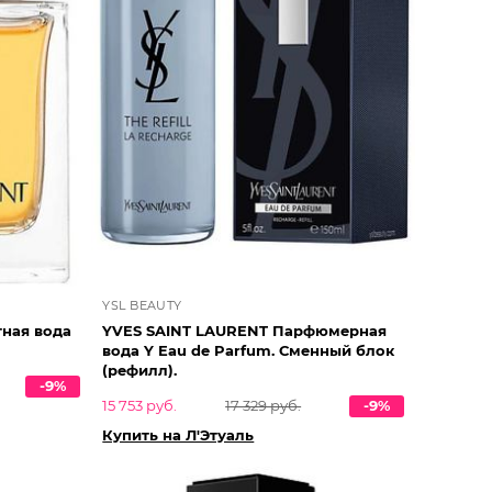
YSL BEAUTY
тная вода
YVES SAINT LAURENT Парфюмерная
вода Y Eau de Parfum. Сменный блок
(рефилл).
-9%
15 753 руб.
17 329 руб.
-9%
Купить на Л'Этуаль