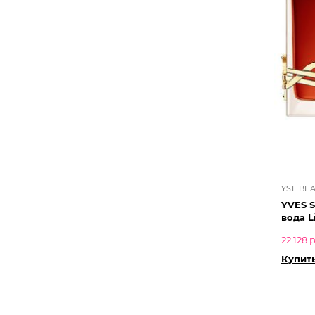
YSL BE
YVES 
вода L
22 128 
Купить