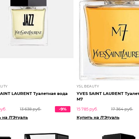
AUTY
YSL BEAUTY
SAINT LAURENT Туалетная вода
YVES SAINT LAURENT Туале
M7
руб.
13 638 руб.
-9%
15 785 руб.
17 364 руб.
 на Л'Этуаль
Купить на Л'Этуаль