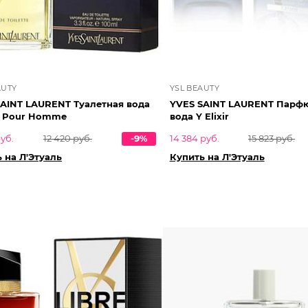
AUTY
YSL BEAUTY
SAINT LAURENT Туалетная вода
YVES SAINT LAURENT Парф
 Pour Homme
вода Y Elixir
руб.
12 420 руб.
-9%
14 384 руб.
15 823 руб.
 на Л'Этуаль
Купить на Л'Этуаль