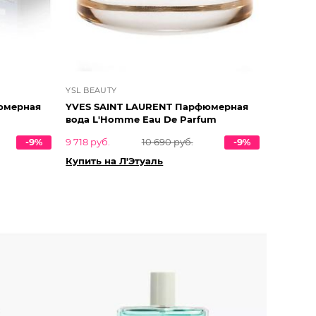
YSL BEAUTY
юмерная
YVES SAINT LAURENT Парфюмерная
вода L'Homme Eau De Parfum
-9%
9 718 руб.
10 690 руб.
-9%
Купить на Л'Этуаль