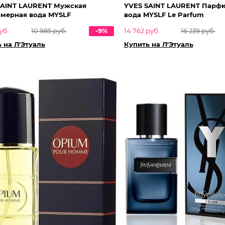
SAINT LAURENT Мужская
YVES SAINT LAURENT Парф
мерная вода MYSLF
вода MYSLF Le Parfum
уб.
10 985 руб.
-9%
14 762 руб.
16 239 руб.
 на Л'Этуаль
Купить на Л'Этуаль