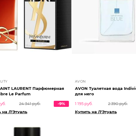
AUTY
AVON
SAINT LAURENT Парфюмерная
AVON Туалетная вода Indivi
ibre Le Parfum
для него
руб.
24 341 руб.
-9%
1 195 руб.
2 390 руб.
 на Л'Этуаль
Купить на Л'Этуаль