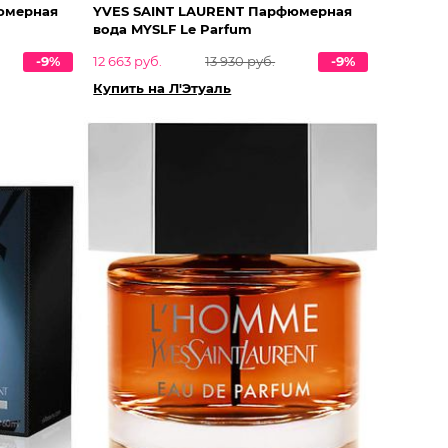
юмерная
YVES SAINT LAURENT Парфюмерная
вода MYSLF Le Parfum
-9%
12 663 руб.
13 930 руб.
-9%
Купить на Л'Этуаль