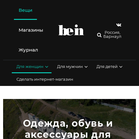
Перейти
к
Вещи
содержимому
Магазины
Россия,
Барнаул
Журнал
Для женщин
Для мужчин
Для детей
Сделать интернет-магазин
Одежда, обувь и 
аксессуары для 