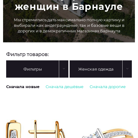
женщин в Барнауле
Мы стремились дать максимально полную картину и
выбирали как андеграундные, так и базовые вещи в
дорогих и в демократичных магазинах Барнаула
Фильтр товаров:
Фильтры
Женская одежда
Сначала новые
Сначала дешёвые
Сначала дорогие