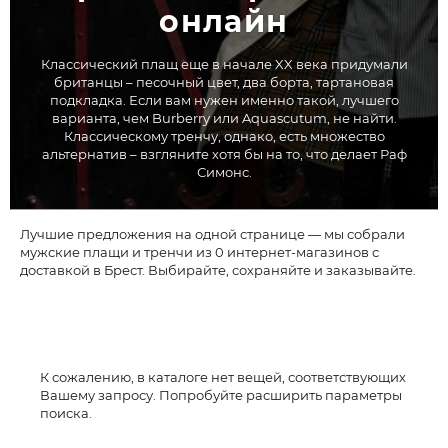
онлайн
Классический плащ еще в начале XX века придумали
британцы – песочный цвет, два борта, тартановая
подкладка. Если вам нужен именно такой, лучшего
варианта, чем Burberry или Aquascutum, не найти.
Классическому тренчу, однако, есть множество
альтернатив – взгляните хотя бы на то, что делает Раф
Симонс.
Лучшие предложения на одной странице — мы собрали
мужские плащи и тренчи из 0 интернет-магазинов с
доставкой в Брест. Выбирайте, сохраняйте и заказывайте.
К сожалению, в каталоге нет вещей, соответствующих
Вашему запросу. Попробуйте расширить параметры
поиска.