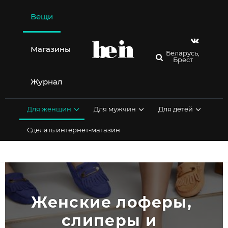
Перейти
к
Вещи
содержимому
Магазины
Беларусь,
Брест
Журнал
Для женщин
Для мужчин
Для детей
Сделать интернет-магазин
Женские лоферы, 
слиперы и  