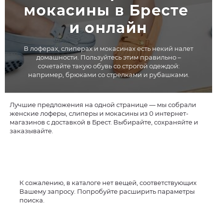
мокасины в Бресте 
и онлайн
В лоферах, слиперах и мокасинах есть некий налет
домашности. Пользуйтесь этим правильно –
сочетайте такую обувь со строгой одеждой:
например, брюками со стрелками и рубашками.
Лучшие предложения на одной странице — мы собрали
женские лоферы, слиперы и мокасины из 0 интернет-
магазинов с доставкой в Брест. Выбирайте, сохраняйте и
заказывайте.
К сожалению, в каталоге нет вещей, соответствующих
Вашему запросу. Попробуйте расширить параметры
поиска.