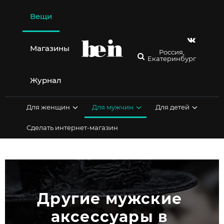
Перейти
к
Вещи
содержимому
Магазины
Россия,
Екатеринбург
Журнал
Для женщин
Для мужчин
Для детей
Сделать интернет-магазин
Другие мужские 
аксессуары в 