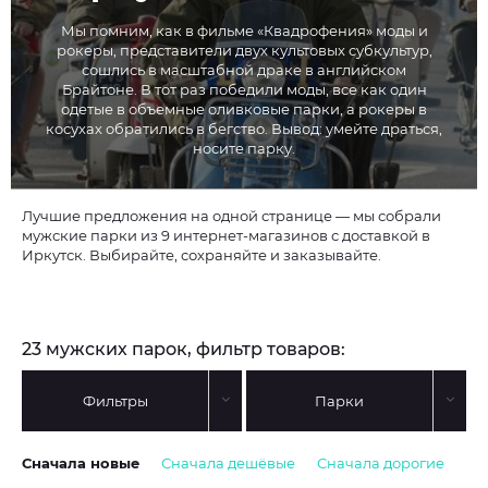
Мы помним, как в фильме «Квадрофения» моды и
рокеры, представители двух культовых субкультур,
сошлись в масштабной драке в английском
Брайтоне. В тот раз победили моды, все как один
одетые в объемные оливковые парки, а рокеры в
косухах обратились в бегство. Вывод: умейте драться,
носите парку.
Лучшие предложения на одной странице — мы собрали
мужские парки из 9 интернет-магазинов с доставкой в
Иркутск. Выбирайте, сохраняйте и заказывайте.
23 мужских парок, фильтр товаров:
Фильтры
Парки
Сначала новые
Сначала дешёвые
Сначала дорогие