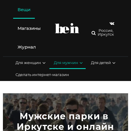
Перейти
к
Вещи
содержимому
Магазины
Россия,
Иркутск
Журнал
Для женщин
Для мужчин
Для детей
Сделать интернет-магазин
Мужские парки в 
Иркутске и онлайн