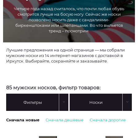
Четыре года назад считалось, что почти любая обувь
смотрится лучше на босую ногу. Сейчас же носки
позволено носить даже с сандалиями-
биркенштоками или шлепанцами. Во что выльется
тренд – посмотрим.
Лучшие предложения на одной странице — мы собрали
мужские носки из 14 интернет-магазинов с доставкой в
Иркутск. Выбирайте, сохраняйте и заказывайте.
85 мужских носков, фильтр товаров:
Фильтры
Носки
Сначала новые
Сначала дешёвые
Сначала дорогие