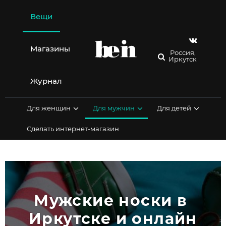
Перейти
к
Вещи
содержимому
Магазины
Россия,
Иркутск
Журнал
Для женщин
Для мужчин
Для детей
Сделать интернет-магазин
Мужские носки в 
Иркутске и онлайн