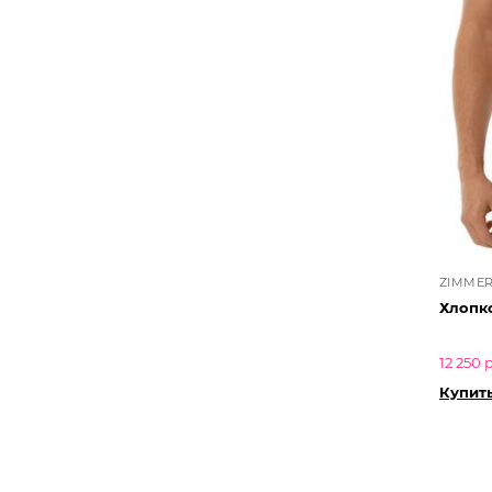
ZIMMER
Хлопк
12 250 
Купит