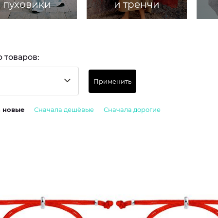
пуховики
и тренчи
 товаров:
Применить
а новые
Сначала дешёвые
Сначала дорогие