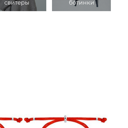
свитеры
ботинки