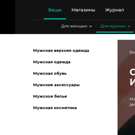
Перейти
к
Вещи
Магазины
Журнал
содержимому
Для женщин
Для мужчин
Мужская верхняя одежда
В
Мужская одежда
Мужская обувь
Мужские аксессуары
Мужское белье
Мы
де
Мужская косметика