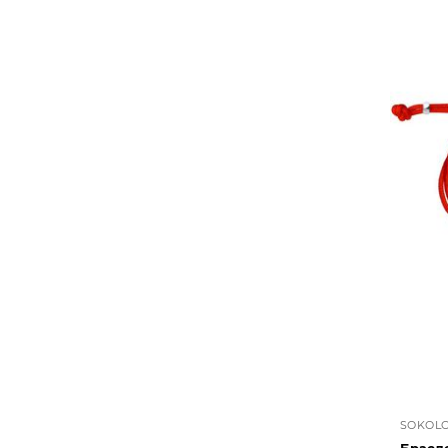
SOKOL
Брасл