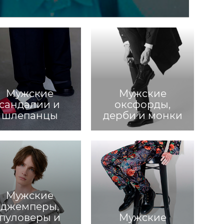
Мужские
Мужские
сандалии и
оксфорды,
шлепанцы
дерби и монки
Мужские
джемперы,
пуловеры и
Мужские