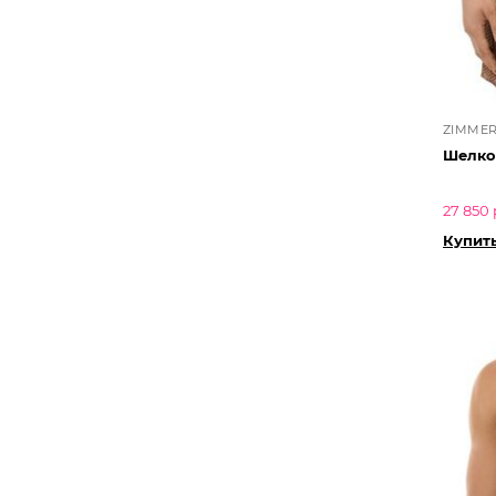
ZIMMER
Шелко
27 850 
Купит