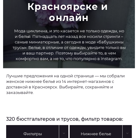
Красноярске и 
онлайн
Мода циклична, и это касается не только одежды, но
и белья. Пятнадцать лет назад все носили стринги –
самые миниатюрные, а сегодня в моде «бабушкины
трусы». Белье, в отличие от одежды, увидите только вы
и ваш партнер. Поэтому выбирайте то, в чем
комфортно вам, а не то, что популярно в Instagram.
Лучшие предложения на одной странице — мы собрали
женское нижнее бельё из 14 интернет-магазинов с
доставкой в Красноярск. Выбирайте, сохраняйте и
заказывайте.
320 бюстгальтеров и трусов, фильтр товаров:
Фильтры
Нижнее белье