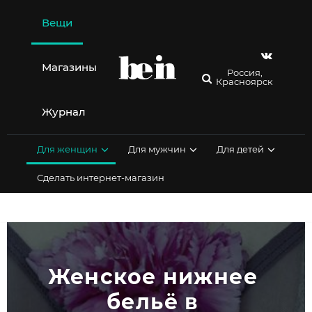
Перейти
к
Вещи
содержимому
Магазины
Россия,
Красноярск
Журнал
Для женщин
Для мужчин
Для детей
Сделать интернет-магазин
Женское нижнее 
бельё в 