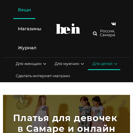
Перейти
к
Вещи
содержимому
Магазины
Россия,
Самара
Журнал
Для женщин
Для мужчин
Для детей
Сделать интернет-магазин
Платья для девочек 
в Самаре и онлайн