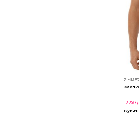
ZIMMER
Хлопк
12 250 
Купит