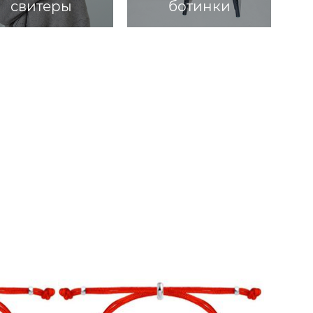
свитеры
ботинки