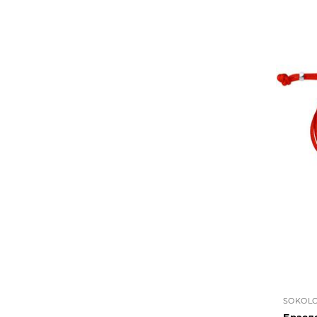
SOKOL
Брасл