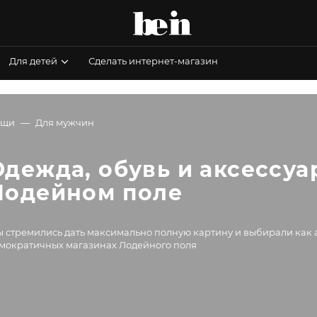
Для детей
Сделать интернет-магазин
ещи
Для мужчин
Одежда, обувь и аксессуа
Лодейном поле
 стремились дать максимально полную картину и выбирали как а
мократичных магазинах Лодейного поля