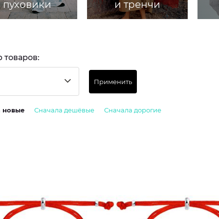
пуховики
и тренчи
 товаров:
Применить
а новые
Сначала дешёвые
Сначала дорогие