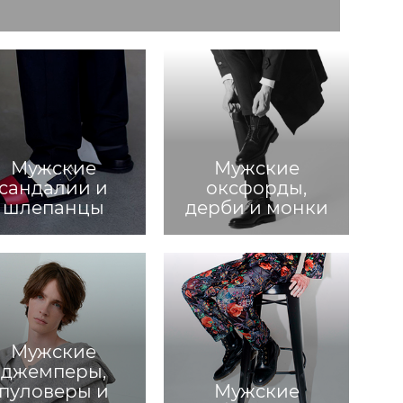
Мужские
Мужские
сандалии и
оксфорды,
шлепанцы
дерби и монки
Мужские
джемперы,
пуловеры и
Мужские