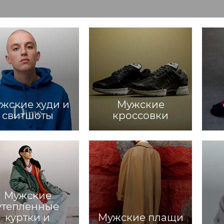
жские худи и
Мужские
свитшоты
кроссовки
Мужские
утепленные
куртки и
Мужские плащи