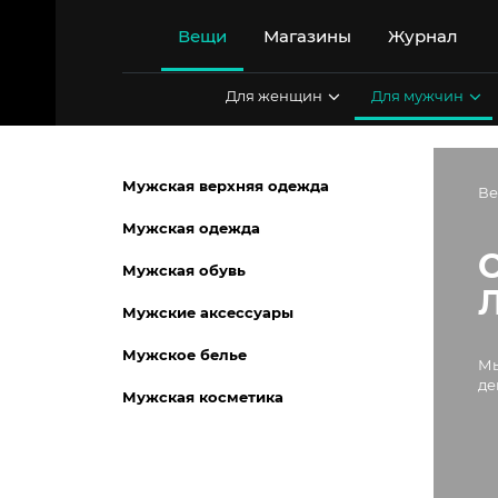
Перейти
к
Вещи
Магазины
Журнал
содержимому
Для женщин
Для мужчин
Мужская верхняя одежда
В
Мужская одежда
Мужская обувь
Мужские аксессуары
Мужское белье
Мы
де
Мужская косметика