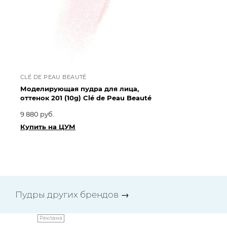
CLÉ DE PEAU BEAUTÉ
CL
Моделирующая пудра для лица,
Мо
оттенок 201 (10g) Clé de Peau Beauté
от
9 880 руб.
9 
Купить на ЦУМ
Ку
Пудры других брендов
→
Реклама