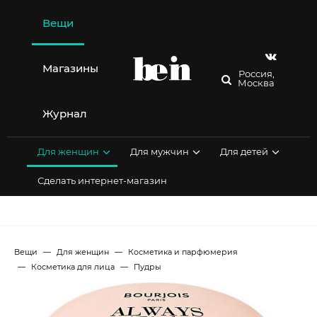
Перейти
к
Вещи
содержимому
Магазины
Россия,
Москва
Журнал
Для женщин
Для мужчин
Для детей
Сделать интернет-магазин
Вещи
Для женщин
Косметика и парфюмерия
Косметика для лица
Пудры