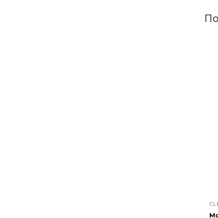
По
CL
Мо