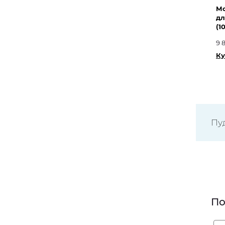
Мо
дл
(1
9 
Ку
Пу
По