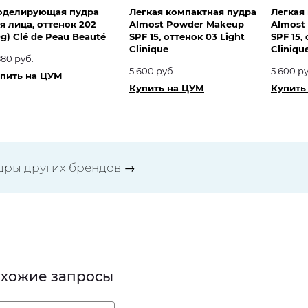
делирующая пудра
Легкая компактная пудра
Легкая
я лица, оттенок 202
Almost Powder Makeup
Almost
0g) Clé de Peau Beauté
SPF 15, оттенок 03 Light
SPF 15,
Clinique
Cliniqu
880 руб.
5 600 руб.
5 600 ру
пить на ЦУМ
Купить на ЦУМ
Купить
дры других брендов
→
хожие запросы