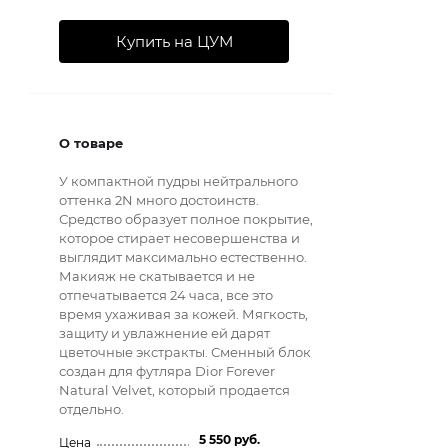
Купить на ЦУМ
О товаре
У компактной пудры нейтрального
оттенка 2N много достоинств.
Средство образует полное покрытие,
которое стирает несовершенства и
выглядит максимально естественно.
Макияж не скатывается и не
отпечатывается 24 часа, все это
время ухаживая за кожей. Мягкость,
защиту и увлажнение ей дарят
цветочные экстракты. Сменный блок
создан для футляра Dior Forever
Natural Velvet, который продается
отдельно.
5 550 руб.
Цена