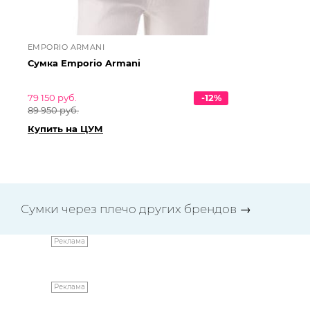
EMPORIO ARMANI
EM
Сумка Emporio Armani
Су
79 150 руб.
-12%
24
89 950 руб.
27 
Купить на ЦУМ
Ку
Сумки через плечо других брендов
→
Реклама
Реклама