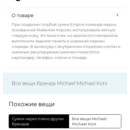
О товаре
При создании голубой сумки Empire команда марки,
основанной Майклом Корсом, использовала мягкую
гладкую кожу. Из такого же, но зернистого материала
выполнили заднюю панель и широкий карман
спереди. В аксессуар с внутренним открытым слотом и
съемным регулируемым ремнем поместятся
картхолдер, телефон, ключи и помада.
Все вещи бренда Michael Michael Kors
Похожие вещи
Сумки через плечо других
Все вещи Michael
брендов
Michael Kors