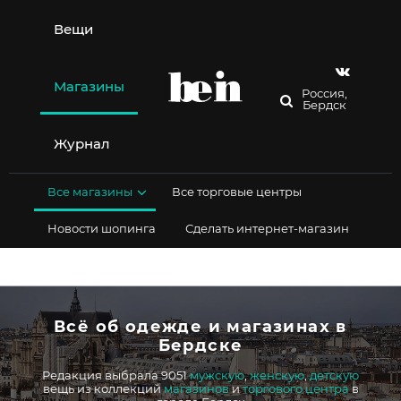
Перейти
к
Вещи
содержимому
Магазины
Россия,
Бердск
Журнал
Все магазины
Все торговые центры
Новости шопинга
Сделать интернет-магазин
Всё об одежде и магазинах в
Бердске
Редакция выбрала 9051
мужскую
,
женскую
,
детскую
вещь из коллекций
магазинов
и
торгового центра
в