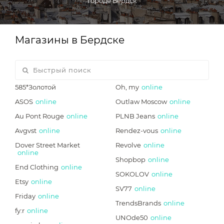
городе Бердск
Магазины в Бердске
585*Золотой
Oh, my
online
ASOS
online
Outlaw Moscow
online
Au Pont Rouge
online
PLNB Jeans
online
Avgvst
online
Rendez-vous
online
Dover Street Market
Revolve
online
online
Shopbop
online
End Clothing
online
SOKOLOV
online
Etsy
online
SV77
online
Friday
online
TrendsBrands
online
fy:r
online
UNOde50
online