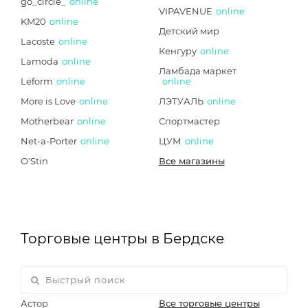
go_circle_
online
VIPAVENUE
online
KM20
online
Детский мир
Lacoste
online
Кенгуру
online
Lamoda
online
Ламбада маркет
Leform
online
online
More is Love
online
ЛЭТУАЛЬ
online
Motherbear
online
Спортмастер
Net-a-Porter
online
ЦУМ
online
O'Stin
Все магазины
Торговые центры в Бердске
Астор
Все торговые центры