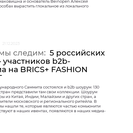
аковишна и основатель Beinopen Алексей
особах вырастить глокальное из локального
21.12.2023
 мы следим:
5 российских
 участников b2b-
а на BRICS+ FASHION
T
ународного Саммита состоялся и b2b шоурум. 130
 стран представили там свои коллекции. Шоурум
ы из Китая, Индии, Малайзии и других стран, а
ители московского и регионального ритейла. В
мы нашли те, которые являются частью комьюнити
ствуют в наших ивентах, появляются в наших медиа-