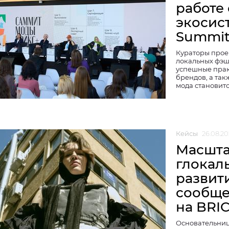
работе
экосист
Summi
Кураторы прое
локальных фэш
успешные прак
брендов, а та
мода становит
Кейсы
26.08.20
Масшта
глокал
развит
сообще
на BRI
Основательниц