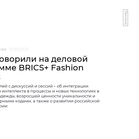
Реклама
кве
15.09.2025
говорили на деловой
мме BRICS+ Fashion
t
ей с дискуссий и сессий – об интеграции
 интеллекта в процессы и новых технологиях в
одежды, возросшей ценности уникальности и
урными кодами, а также о развитии российской
рии