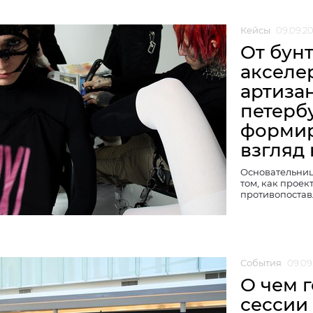
Кейсы
09.09.2
От бун
акселе
артиза
петерб
формир
взгляд
Основательниц
том, как проек
противопоста
События
09.09
О чем 
сессии