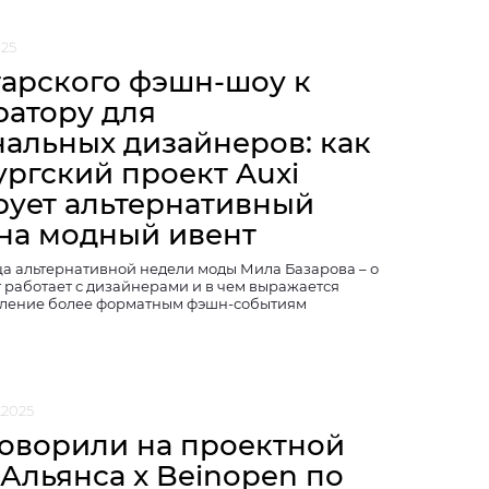
025
тарского фэшн-шоу к
ратору для
нальных дизайнеров: как
ургский проект Auxi
ует альтернативный
 на модный ивент
а альтернативной недели моды Мила Базарова – о
т работает с дизайнерами и в чем выражается
вление более форматным фэшн-событиям
.2025
говорили на проектной
 Альянса x Beinopen по