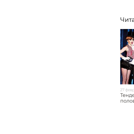
Чита
27 февр
Тенд
поло