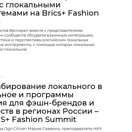
 с глокальными
емами на Brics+ Fashion
t
ктов Beinopen вместе с представителями
н-сообществ обсудили взаимную интеграцию,
тики и перспективы российских локальных
кже инструменты, с помощью которых локальная
ся глокальной
25
бирование локального в
ьное и программы
ия для фэшн-брендов и
ств в регионах России –
CS+ Fashion Summit
а Ogo Citizen Мария Саввина, преподаватель НИУ