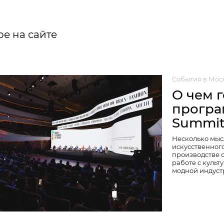
е на сайте
События в Мос
О чем 
програ
Summi
Несколько мысл
искусственного
производстве 
работе с культ
модной индуст