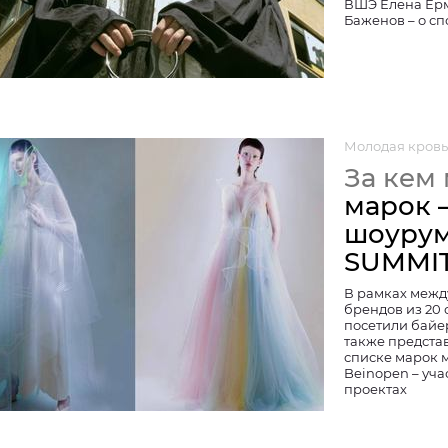
ВШЭ Елена Ерм
Баженов – о сп
Молодая кровь
За кем
марок –
шоурум
SUMMI
В рамках межд
брендов из 20
посетили байер
также представ
списке марок 
Beinopen – уча
проектах