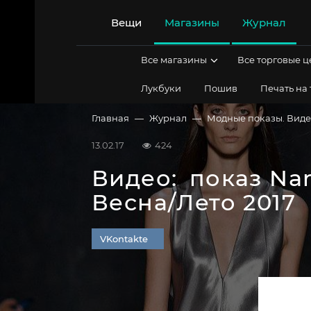
Перейти
к
Вещи
Магазины
Журнал
содержимому
Все магазины
Все торговые 
Лукбуки
Пошив
Печать на
Главная
Журнал
Модные показы. Вид
13.02.17
424
Видео:
показ Nar
Весна/Лето 2017
VKontakte