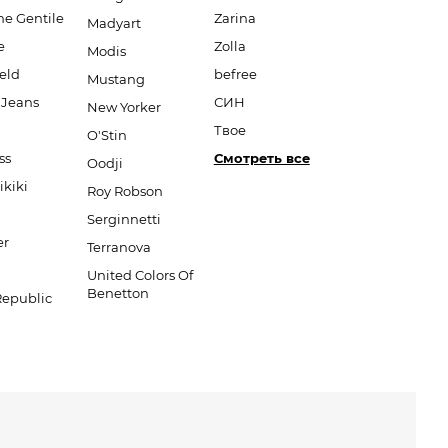
ne Gentile
Zarina
Madyart
e
Zolla
Modis
eld
befree
Mustang
 Jeans
СИН
New Yorker
Твое
O'Stin
ss
Смотреть все
Oodji
ikiki
Roy Robson
Serginnetti
er
Terranova
United Colors Of
Benetton
Republic