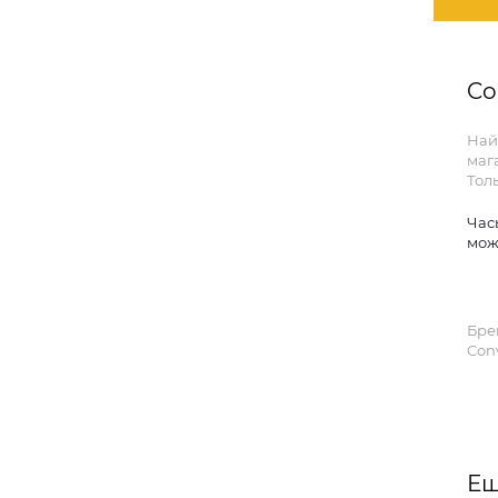
Co
Най
маг
Тол
Час
мож
Бре
Conv
Ещ