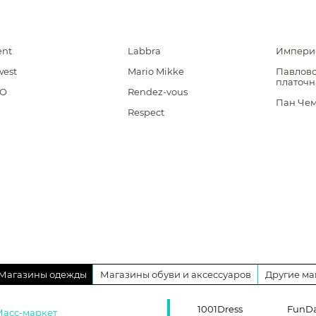
ent
Labbra
Импери
west
Mario Mikke
Павлово
платочн
CO
Rendez-vous
Пан Че
Respect
Магазины одежды
Магазины обуви и аксессуаров
Другие ма
1001Dress
FunD
Масс-маркет