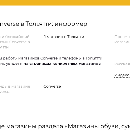
nverse в Тольятти: информер
ти ближайший
1 магазин в Тольятти
Просмо
азин Converse в
магазин
ьятти
ы работы магазинов Converse и телефоны в Тольятти
но увидеть
на страницах конкретных магазинов
Русская
Индекс 
нды в магазине
Converse
erse:
е магазины раздела «Магазины обуви, су