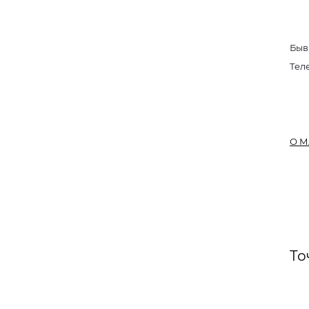
Быв
Тел
О М
То