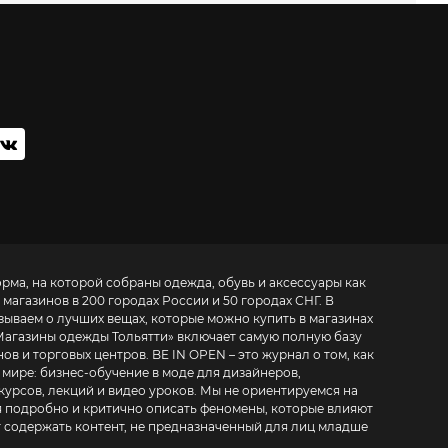
орма, на которой собраны одежда, обувь и аксессуары как
 магазинов в 200 городах России и 50 городах СНГ. В
зываем о лучших вещах, которые можно купить в магазинах
агазины одежды Тольятти
» включает самую полную базу
. BE IN OPEN – это журнал о том, как
 мире:
бизнес-обучение в моде для дизайнеров,
курсов, лекций и видео уроков
. Мы не ориентируемся на
 подробно и критично описать феномены, которые влияют
т содержать контент, не предназначенный для лиц младше