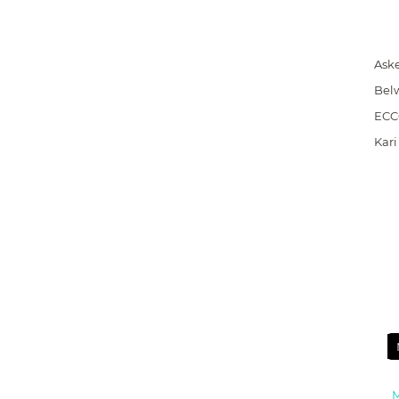
Ask
Bel
EC
Kari