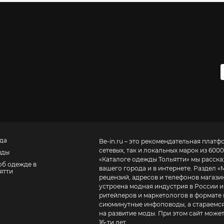
да
Be-in.ru – это рекомендательная платф
сетевых, так и локальных марок из 6000
нды
«
Каталоге одежды Тольятти
» мы расска
об одежде в
вашего города и в интернете. Раздел «
М
ятти
рецензий, адресов и телефонов магазинов и торговых центров
устроена модная индустрия в России и
ритейлеров и маркетологов в формате 
сиюминутные инфоповоды, а стараемся
на развитие моды. При этом сайт може
16-ти лет.