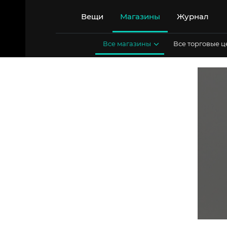
Перейти
к
Вещи
Магазины
Журнал
содержимому
Все магазины
Все торговые 