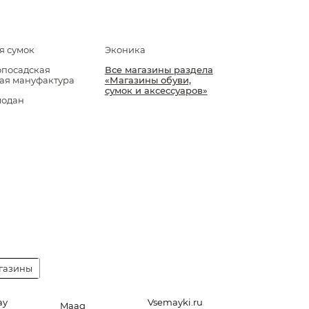
я сумок
Эконика
посадская
Все магазины раздела
ая мануфактура
«Магазины обуви,
сумок и аксессуаров»
модан
газины
ay
Vsemayki.ru
Maag