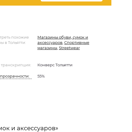
треть похожие
Магазины обуви, сумок и
ы в Тольятти:
аксессуаров
,
Спортивные
магазины
,
Streetwear
 транскрипция:
Конверс Тольятти
прозрачности:
55%
мок и аксессуаров»