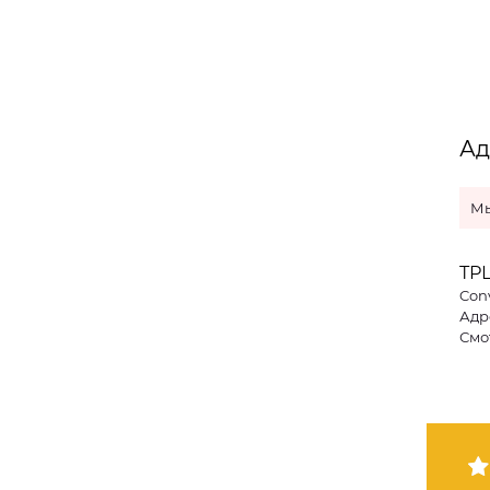
Ад
Мы
ТР
Con
Адре
Смо