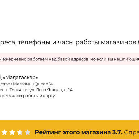
реса, телефоны и часы работы магазинов C
 ежедневно работаем над базой адресов, но если вы нашли ошиб
Ц «Мадагаскар»
verse / Магазин «QueenS»
с: г. Тольятти, ул. Льва Яшина, д. 14
треть часы работы и карту
Рейтинг этого магазина
3.7
.
Спр