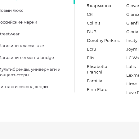
5 карманов
Giova
Новый люкс
CR
Glanc
оссийские марки
Colin's
Glenfi
DUB
Gloria
treetwear
Dorothy Perkins
Incity
агазины класса luxe
Ecru
Joymi
агазины сегмента bridge
Elis
LC Wa
Elisabetta
Lalis
ультибренды, универмаги и
Franchi
онцепт-сторы
Lexm
Familia
Lime
интаж и секонд-хенды
Finn Flare
Love 