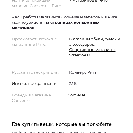
Найти ближайший
7 магазинов в Риге
магазин Converse в Риге
Часы работы магазинов Converse и телефоны в Риге
можно увидеть
на страницах конкретных
магазинов
Просмотреть похожие
Магазины обуви, сумок и
магазины в Риге:
аксессуаров
,
Спортивные магазины
,
Streetwear
Русская транскрипция:
Конверс Рига
Индекс прозрачности:
55%
Бренды в магазине
Converse
Converse:
Где купить вещи, которые вы полюбите
Be-in.ru помогает находить актуальные вещи в