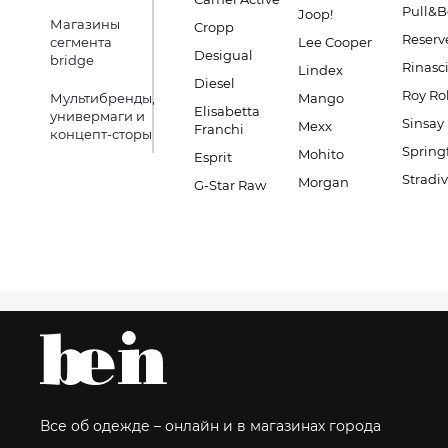
Pull&B
Joop!
Магазины
Cropp
Reserv
сегмента
Lee Cooper
Desigual
bridge
Rinasc
Lindex
Diesel
Roy Ro
Мультибренды,
Mango
Elisabetta
универмаги и
Sinsay
Mexx
Franchi
концепт-сторы
Spring
Mohito
Esprit
Stradiv
Morgan
G-Star Raw
Все об одежде – онлайн и в магазинах города