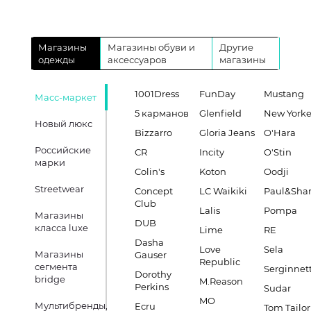
Магазины
Магазины обуви и
Другие
одежды
аксессуаров
магазины
1001Dress
FunDay
Mustang
Масс-маркет
5 карманов
Glenfield
New Yorke
Новый люкс
Bizzarro
Gloria Jeans
O'Hara
Российские
CR
Incity
O'Stin
марки
Colin's
Koton
Oodji
Streetwear
Concept
LC Waikiki
Paul&Sha
Club
Lalis
Pompa
Магазины
DUB
класса luxe
Lime
RE
Dasha
Love
Sela
Магазины
Gauser
Republic
сегмента
Serginnett
Dorothy
bridge
M.Reason
Perkins
Sudar
MO
Мультибренды,
Ecru
Tom Tailor