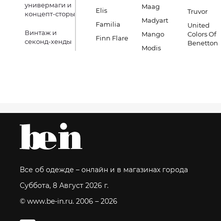
универмаги и
Maag
Elis
Truvor
концепт-сторы
Madyart
Familia
United
Винтаж и
Mango
Colors Of
Finn Flare
секонд-хенды
Benetton
Modis
Все об одежде – онлайн и в магазинах города
Суббота, 8 Август 2026 г.
© www.be-in.ru. 2006 – 2026