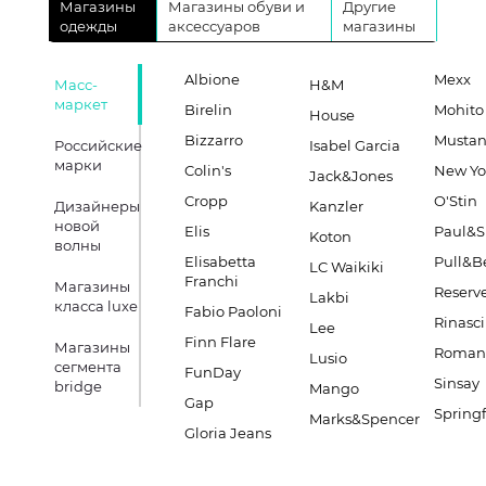
Магазины
Магазины обуви и
Другие
одежды
аксессуаров
магазины
Albione
Mexx
Масс-
H&M
маркет
Birelin
Mohito
House
Bizzarro
Musta
Российские
Isabel Garcia
марки
Colin's
New Yo
Jack&Jones
Cropp
O'Stin
Дизайнеры
Kanzler
новой
Elis
Paul&S
Koton
волны
Elisabetta
Pull&B
LC Waikiki
Franchi
Магазины
Reserv
Lakbi
класса luxe
Fabio Paoloni
Rinasc
Lee
Finn Flare
Магазины
Romano
Lusio
сегмента
FunDay
Sinsay
bridge
Mango
Gap
Springf
Marks&Spencer
Gloria Jeans