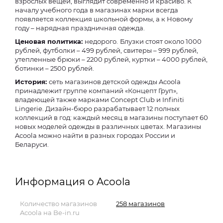
взрослых вещей, выглядит современно и красиво. К
началу учебного года в магазинах марки всегда
появляется коллекция школьной формы, а к Новому
году – нарядная праздничная одежда.
Ценовая политика:
недорого.
Блузки стоят около 1000
рублей, футболки – 499 рублей, свитеры – 999 рублей,
утепленные брюки – 2200 рублей, куртки – 4000 рублей,
ботинки – 2500 рублей.
История:
сеть
магазинов детской одежды Acoola
принадлежит группе компаний «Концепт Груп»,
владеющей также марками Concept Club и Infiniti
Lingerie. Дизайн-бюро разрабатывает 12 полных
коллекций в год: каждый месяц в магазины поступает 60
новых моделей одежды в различных цветах. Магазины
Acoola можно найти в разных городах России и
Беларуси.
Информация о Acoola
Количество магазинов
258 магазинов
Acoola на Be-in.ru