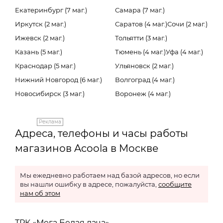
Екатеринбург (7 маг.)
Самара (7 маг.)
Иркутск (2 маг.)
Саратов (4 маг.)
Сочи (2 маг.)
Ижевск (2 маг.)
Тольятти (3 маг.)
Казань (5 маг.)
Тюмень (4 маг.)
Уфа (4 маг.)
Краснодар (5 маг.)
Ульяновск (2 маг.)
Нижний Новгород (6 маг.)
Волгоград (4 маг.)
Новосибирск (3 маг.)
Воронеж (4 маг.)
Реклама
Адреса, телефоны и часы работы
магазинов Acoola в Москве
Мы ежедневно работаем над базой адресов, но если
вы нашли ошибку в адресе, пожалуйста,
сообщите
нам об этом
ТРК «Мега Белая дача»