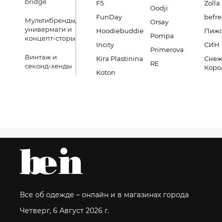
bridge
F5
Zolla
Oodji
FunDay
befre
Мультибренды,
Orsay
универмаги и
Hoodiebuddie
Пиж
Pompa
концепт-сторы
Incity
СИН
Primerova
Винтаж и
Kira Plastinina
Снеж
RE
секонд-хенды
Коро
Koton
Все об одежде – онлайн и в магазинах города
Четверг, 6 Август 2026 г.