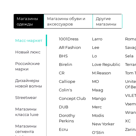
Магазины
Магазины обуви и
Другие
одежды
аксессуаров
магазины
1001Dress
Larro
Roma
Масс-маркет
AR Fashion
Lee
Sava
Новый люкс
BHS
Lo
Sela
Российские
Birelin
Love Republic
Terra
марки
CR
M.Reason
Tom T
Дизайнеры
Calliope
MO
Unite
новой волны
Of B
Colin's
Maag
VILE
Streetwear
Concept Club
Mango
Vsem
DUB
Merc
Магазины
Wran
класса luxe
Dorothy
Modis
Perkins
XC
New Yorker
Магазины
Ecru
Zarin
сегмента
O'Stin