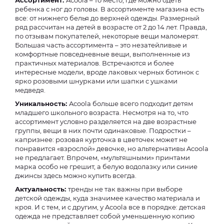
Ассортимент:
Acoola – то место, где можно одеть
ребенка с ног до головы. В ассортименте магазина есть
все: от нижнего белья до верхней одежды. Размерный
ряд рассчитан на детей в возрасте от 2 до 14 лет. Правда,
по отзывам покупателей, некоторые вещи маломерят.
Большая часть ассортимента – это незатейливые и
комфортные повседневные вещи, выполненные из
практичных материалов. Встречаются и более
интересные модели, вроде лаковых черных ботинок с
ярко розовыми шнурками или шапки с ушками
медведя.
Уникальность:
Acoola больше всего подходит детям
младшего школьного возраста. Несмотря на то, что
ассортимент условно разделяется на две возрастные
группы, вещи в них почти одинаковые. Подростки –
капризнее: розовая курточка в цветочек может не
понравится «взрослой» девочке, но альтернативы Acoola
не предлагает. Впрочем, «мультяшными» принтами
марка особо не грешит, а белую водолазку или синие
джинсы здесь можно купить всегда.
Актуальность:
тренды не так важны при выборе
детской одежды, куда значимее качество материала и
кроя. И с тем, и с другим, у Acoola все в порядке: детская
одежда не представляет собой уменьшенную копию