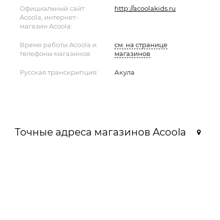
Официальный сайт
http://acoolakids.ru
Acoola, интернет-
магазин Acoola:
Время работы Acoola и
см. на странице
телефоны магазинов:
магазинов
Русская транскрипция:
Акула
Точные адреса магазинов Acoola