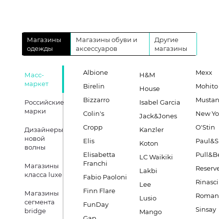
Магазины
Магазины обуви и
Другие
одежды
аксессуаров
магазины
Albione
Mexx
Масс-
H&M
маркет
Birelin
Mohito
House
Bizzarro
Musta
Российские
Isabel Garcia
марки
Colin's
New Yo
Jack&Jones
Cropp
O'Stin
Дизайнеры
Kanzler
новой
Elis
Paul&S
Koton
волны
Elisabetta
Pull&B
LC Waikiki
Franchi
Магазины
Reserv
Lakbi
класса luxe
Fabio Paoloni
Rinasc
Lee
Finn Flare
Магазины
Romano
Lusio
сегмента
FunDay
Sinsay
bridge
Mango
Gap