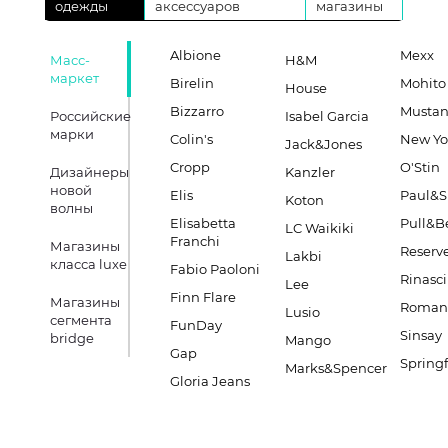
одежды
аксессуаров
магазины
Albione
Mexx
Масс-
H&M
маркет
Birelin
Mohito
House
Bizzarro
Musta
Российские
Isabel Garcia
марки
Colin's
New Yo
Jack&Jones
Cropp
O'Stin
Дизайнеры
Kanzler
новой
Elis
Paul&S
Koton
волны
Elisabetta
Pull&B
LC Waikiki
Franchi
Магазины
Reserv
Lakbi
класса luxe
Fabio Paoloni
Rinasc
Lee
Finn Flare
Магазины
Romano
Lusio
сегмента
FunDay
Sinsay
bridge
Mango
Gap
Springf
Marks&Spencer
Gloria Jeans