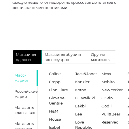
каждую неделю: от недорогих кроссовок до платьев с
шестизначными ценниками.
Магазины
Магазины обуви и
Другие
одежды
аксессуаров
магазины
Colin's
Jack&Jones
Mexx
Масс-
маркет
Cropp
Kanzler
Mohito
Finn Flare
Koton
New Yorker
Российские
марки
Giovane
LC Waikiki
O'Stin
Gentile
Lakbi
Oodji
Магазины
H&M
класса luxe
Lee
Pull&Bear
House
Love
Reserved
Магазины
Isabel
Republic
сегмента