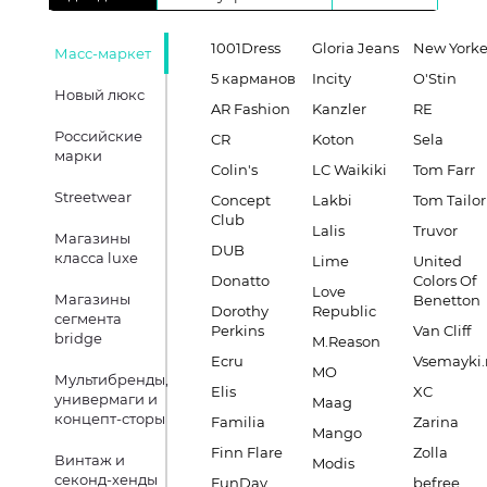
1001Dress
Gloria Jeans
New Yorke
Масс-маркет
5 карманов
Incity
O'Stin
Новый люкс
AR Fashion
Kanzler
RE
Российские
CR
Koton
Sela
марки
Colin's
LC Waikiki
Tom Farr
Streetwear
Concept
Lakbi
Tom Tailor
Club
Lalis
Truvor
Магазины
DUB
класса luxe
Lime
United
Donatto
Colors Of
Love
Магазины
Benetton
Dorothy
Republic
сегмента
Perkins
Van Cliff
bridge
M.Reason
Ecru
Vsemayki.
MO
Мультибренды,
Elis
XC
универмаги и
Maag
концепт-сторы
Familia
Zarina
Mango
Finn Flare
Zolla
Винтаж и
Modis
секонд-хенды
FunDay
befree