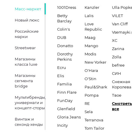
1001Dress
Kanzler
Ulla Popk
Масс-маркет
Betty
Lalis
VILET
Новый люкс
Barclay
Love
Van Cliff
Colin's
Republic
Российские
Vsemayki.
марки
DUB
Maag
XC
Donatto
Mango
Streetwear
Zarina
Dorothy
Modis
Zolla
Магазины
Perkins
New Yorker
класса luxe
befree
Ecru
O'Hara
СИН
Магазины
Elis
O'Stin
сегмента
Снежная
Familia
bridge
Paul&Shark
Королева
Finn Flare
Pompa
Твое
Мультибренды,
FunDay
универмаги и
RE
Смотреть
концепт-сторы
Glenfield
все
Sela
Gloria Jeans
Винтаж и
Terranova
секонд-хенды
Incity
Tom Tailor