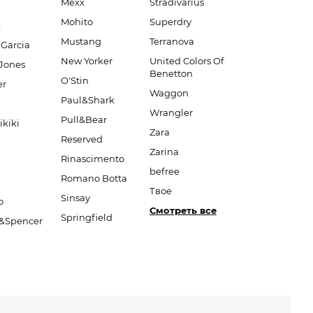
Mexx
Stradivarius
Mohito
Superdry
e
Mustang
Terranova
 Garcia
New Yorker
United Colors Of
Jones
Benetton
O'Stin
er
Waggon
Paul&Shark
Wrangler
Pull&Bear
ikiki
Zara
Reserved
Zarina
Rinascimento
befree
Romano Botta
Твое
Sinsay
o
Смотреть все
Springfield
&Spencer