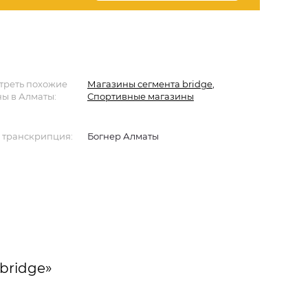
треть похожие
Магазины сегмента bridge
,
ы в Алматы:
Спортивные магазины
 транскрипция:
Богнер Алматы
bridge»