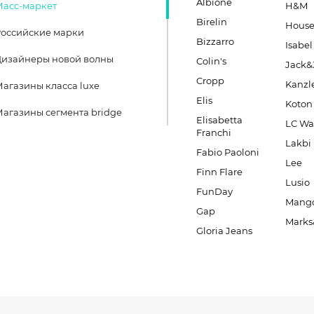
Albione
Масс-маркет
H&M
Birelin
Hous
оссийские марки
Bizzarro
Isabel
Дизайнеры новой волны
Colin's
Jack&
Cropp
Kanzl
агазины класса luxe
Elis
Koton
агазины сегмента bridge
Elisabetta
LC Wa
Franchi
Lakbi
Fabio Paoloni
Lee
Finn Flare
Lusio
FunDay
Mang
Gap
Marks
Gloria Jeans