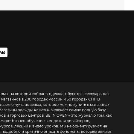
орма, на которой собраны одежда, обувь и аксессуары как
 магазинов в 200 городах России и 50 городах СНГ. В
ываем о лучших вещах, которые можно купить в магазинах
Магазины одежды Алматы
» включает самую полную базу
. BE IN OPEN – это журнал о том, как
 мире:
бизнес-обучение в моде для дизайнеров,
курсов, лекций и видео уроков
. Мы не ориентируемся на
 подробно и критично описать феномены, которые влияют