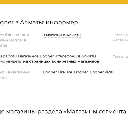
gner в Алматы: информер
ти ближайший
1 магазин в Алматы
Просмо
азин Bogner в
магазин
аты
ы работы магазинов Bogner и телефоны в Алматы
Русская
но увидеть
на страницах конкретных магазинов
нды в магазине
Bogner Fire+Ice
Bogner
Bogner Kids
ner:
е магазины раздела «Магазины сегмента 