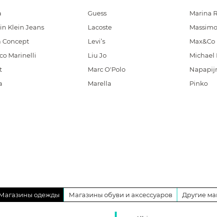
a
Guess
Marina R
in Klein Jeans
Lacoste
Massimo
a Concept
Levi’s
Max&Co
co Marinelli
Liu Jo
Michael 
t
Marc O'Polo
Napapijr
a
Marella
Pinko
Магазины одежды
Магазины обуви и аксессуаров
Другие ма