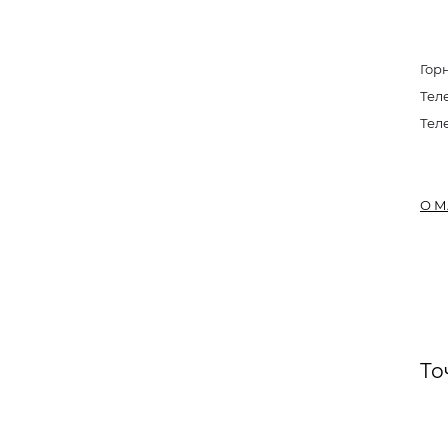
Гор
Тел
Тел
О М
То