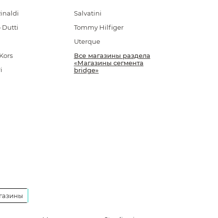
inaldi
Salvatini
 Dutti
Tommy Hilfiger
Uterque
Kors
Все магазины раздела
«Магазины сегмента
i
bridge»
газины