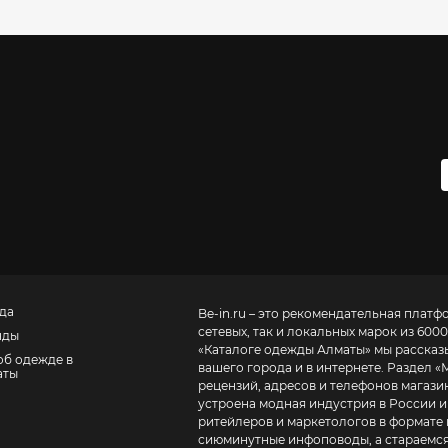
да
Be-in.ru – это рекомендательная платф
сетевых, так и локальных марок из 6000
нды
«
Каталоге одежды Алматы
» мы рассказ
об одежде в
вашего города и в интернете. Раздел «
аты
рецензий, адресов и телефонов магазинов и торговых центров
устроена модная индустрия в России и
ритейлеров и маркетологов в формате 
сиюминутные инфоповоды, а стараемся