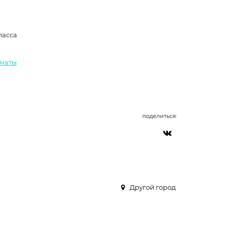
ласса
лматы
поделиться:
Другой город