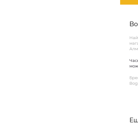
Bo
Най
маг
Алм
Час
мож
Бре
Bog
Ещ