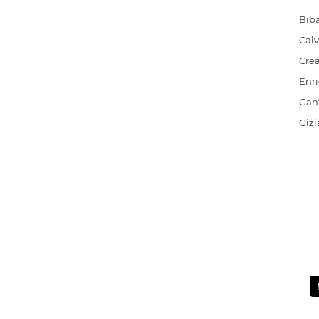
Bib
Calv
Cre
Enri
Gan
Gizi