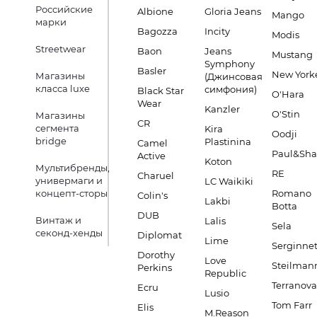
Российские
Albione
Gloria Jeans
Mango
марки
Bagozza
Incity
Modis
Streetwear
Baon
Jeans
Mustang
Symphony
Basler
New York
Магазины
(Джинсовая
класса luxe
симфония)
Black Star
O'Hara
Wear
Kanzler
O'Stin
Магазины
CR
сегмента
Kira
Oodji
bridge
Plastinina
Camel
Paul&Sha
Active
Koton
Мультибренды,
RE
Charuel
универмаги и
LC Waikiki
концепт-сторы
Romano
Colin's
Lakbi
Botta
DUB
Винтаж и
Lalis
Sela
секонд-хенды
Diplomat
Lime
Serginnet
Dorothy
Love
Steilman
Perkins
Republic
Terranova
Ecru
Lusio
Tom Farr
Elis
M.Reason