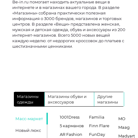
Be-in.ru помогает находить актуальные вещи в
интернете и в магазинах вашего города. В разделе
«Магазины» собрана практически полезная
информация о 3000 брендов, магазинов и торговых
центров. В разделе «Вещи» представлена женская,
мужская и детская одежда, обувь и аксессуары из 200
интернет-магазинов. Всего 5000 новых вещей
каждую неделю: от недорогих кроссовок до платьев с
шестизначными ценниками.
Магазины
Магазины обуви и
Другие
одежды
аксессуаров
магазины
1001Dress
Familia
Масс-маркет
MO
5 карманов
Finn Flare
Maag
Новый люкс
AR Fashion
FunDay
Madyart