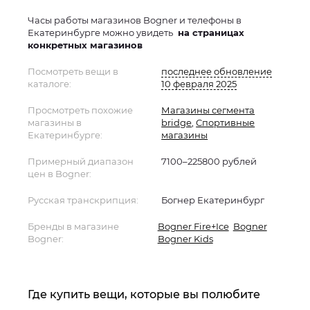
Часы работы магазинов Bogner и телефоны в
Екатеринбурге можно увидеть
на страницах
конкретных магазинов
Посмотреть вещи в
последнее обновление
каталоге:
10 февраля 2025
Просмотреть похожие
Магазины сегмента
магазины в
bridge
,
Спортивные
Екатеринбурге:
магазины
Примерный диапазон
7100–225800 рублей
цен в Bogner:
Русская транскрипция:
Богнер Екатеринбург
Бренды в магазине
Bogner Fire+Ice
Bogner
Bogner:
Bogner Kids
Где купить вещи, которые вы полюбите