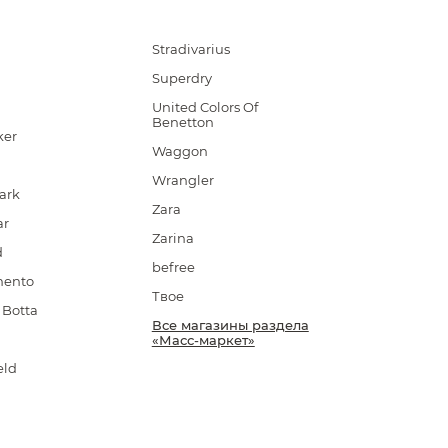
Stradivarius
Superdry
g
United Colors Of
Benetton
ker
Waggon
Wrangler
ark
Zara
ar
Zarina
d
befree
mento
Твое
Botta
Все магазины раздела
«Масс-маркет»
eld