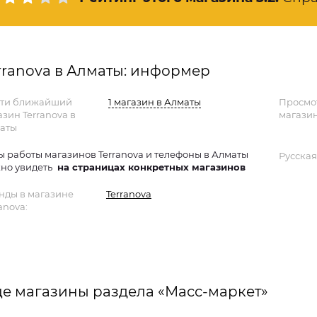
rranova в Алматы: информер
ти ближайший
1 магазин в Алматы
Просмо
азин Terranova в
магазин
аты
ы работы магазинов Terranova и телефоны в Алматы
Русская
но увидеть
на страницах конкретных магазинов
нды в магазине
Terranova
anova:
е магазины раздела «Масс-маркет»