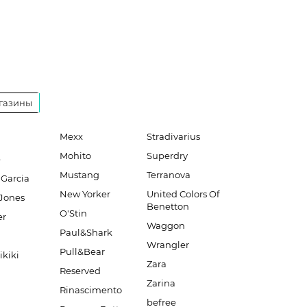
газины
Mexx
Stradivarius
Mohito
Superdry
e
Mustang
Terranova
 Garcia
New Yorker
United Colors Of
Jones
Benetton
O'Stin
er
Waggon
Paul&Shark
Wrangler
Pull&Bear
ikiki
Zara
Reserved
Zarina
Rinascimento
befree