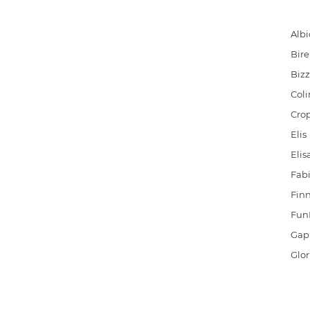
Alb
Bire
Bizz
Coli
Cro
Elis
Elis
Fabi
Finn
Fun
Gap
Glor