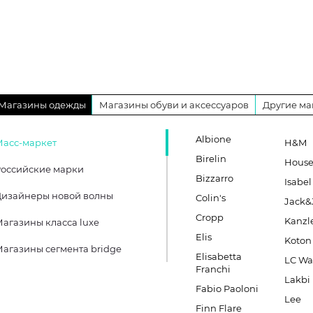
Магазины одежды
Магазины обуви и аксессуаров
Другие ма
Albione
Масс-маркет
H&M
Birelin
Hous
оссийские марки
Bizzarro
Isabel
Дизайнеры новой волны
Colin's
Jack&
Cropp
Kanzl
агазины класса luxe
Elis
Koton
агазины сегмента bridge
Elisabetta
LC Wa
Franchi
Lakbi
Fabio Paoloni
Lee
Finn Flare