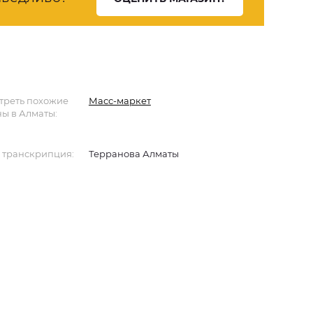
треть похожие
Масс-маркет
ы в Алматы:
 транскрипция:
Терранова Алматы