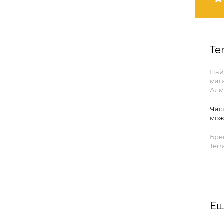
Te
Най
маг
Алм
Час
мож
Бре
Terr
Ещ