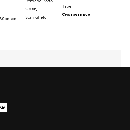
Romano Botta
Твое
Sinsay
o
Смотреть все
Springfield
&Spencer