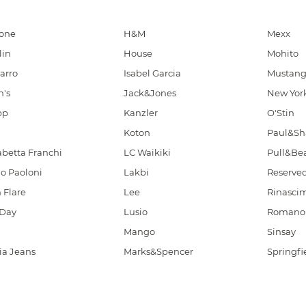
ione
H&M
Mexx
lin
House
Mohito
arro
Isabel Garcia
Mustan
n's
Jack&Jones
New Yor
pp
Kanzler
O'Stin
Koton
Paul&Sh
abetta Franchi
LC Waikiki
Pull&Be
o Paoloni
Lakbi
Reserve
 Flare
Lee
Rinasci
Day
Lusio
Romano 
Mango
Sinsay
ia Jeans
Marks&Spencer
Springfi