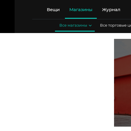
Перейти
к
Вещи
Магазины
Журнал
содержимому
Все магазины
Все торговые 