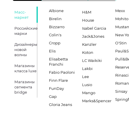
Albione
Mexx
Масс-
H&M
маркет
Birelin
Mohito
House
Bizzarro
Musta
Российские
Isabel Garcia
марки
Colin's
New Yo
Jack&Jones
Cropp
O'Stin
Дизайнеры
Kanzler
новой
Elis
Paul&S
Koton
волны
Elisabetta
Pull&B
LC Waikiki
Franchi
Магазины
Reserv
Lakbi
класса luxe
Fabio Paoloni
Rinasc
Lee
Finn Flare
Магазины
Romano
Lusio
сегмента
FunDay
Sinsay
bridge
Mango
Gap
Springf
Marks&Spencer
Gloria Jeans