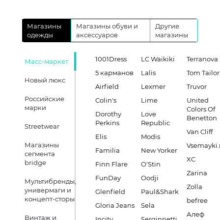
Магазины
Магазины обуви и
Другие
одежды
аксессуаров
магазины
1001Dress
LC Waikiki
Terranova
Масс-маркет
5 карманов
Lalis
Tom Tailor
Новый люкс
Airfield
Lexmer
Truvor
Российские
Colin's
Lime
United
марки
Colors Of
Dorothy
Love
Benetton
Perkins
Republic
Streetwear
Van Cliff
Elis
Modis
Магазины
Vsemayki.
Familia
New Yorker
сегмента
XC
bridge
Finn Flare
O'Stin
Zarina
FunDay
Oodji
Мультибренды,
Zolla
универмаги и
Glenfield
Paul&Shark
концепт-сторы
befree
Gloria Jeans
Sela
Алеф
Винтаж и
Incity
Serginnetti