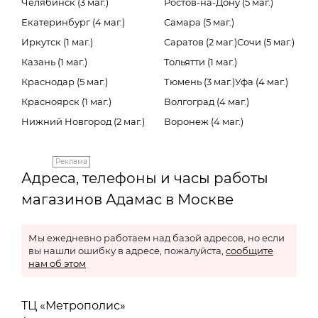
Челябинск (3 маг.)
Ростов-на-Дону (5 маг.)
Екатеринбург (4 маг.)
Самара (5 маг.)
Иркутск (1 маг.)
Саратов (2 маг.)
Сочи (5 маг.)
Казань (1 маг.)
Тольятти (1 маг.)
Краснодар (5 маг.)
Тюмень (3 маг.)
Уфа (4 маг.)
Красноярск (1 маг.)
Волгоград (4 маг.)
Нижний Новгород (2 маг.)
Воронеж (4 маг.)
Реклама
Адреса, телефоны и часы работы
магазинов Адамас в Москве
Мы ежедневно работаем над базой адресов, но если
вы нашли ошибку в адресе, пожалуйста,
сообщите
нам об этом
ТЦ «Метрополис»