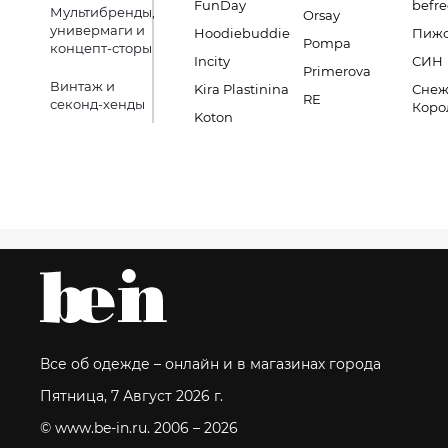
FunDay
befre
Мультибренды,
Orsay
универмаги и
Hoodiebuddie
Пиж
Pompa
концепт-сторы
Incity
СИН
Primerova
Винтаж и
Kira Plastinina
Снеж
RE
секонд-хенды
Коро
Koton
Все об одежде – онлайн и в магазинах города
Пятница, 7 Август 2026 г.
© www.be-in.ru. 2006 – 2026