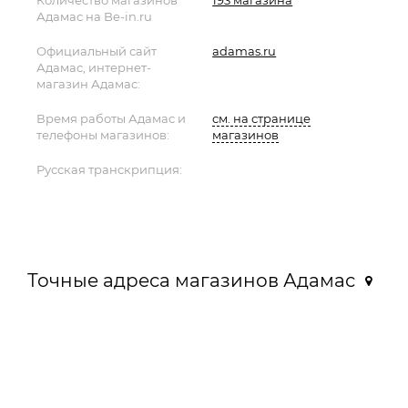
Количество магазинов
193 магазина
Адамас на Be-in.ru
Официальный сайт
adamas.ru
Адамас, интернет-
магазин Адамас:
Время работы Адамас и
см. на странице
телефоны магазинов:
магазинов
Русская транскрипция:
Точные адреса магазинов Адамас