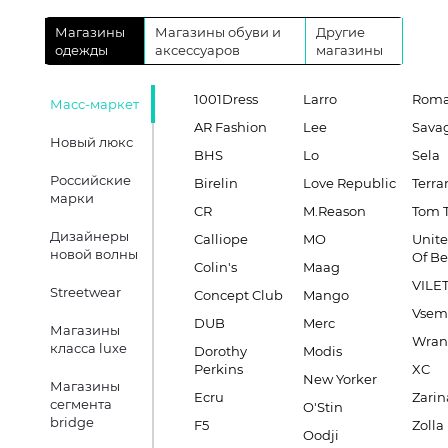
Магазины
Магазины обуви и
Другие
одежды
аксессуаров
магазины
1001Dress
Larro
Roma
Масс-маркет
AR Fashion
Lee
Sava
Новый люкс
BHS
Lo
Sela
Российские
Birelin
Love Republic
Terra
марки
CR
M.Reason
Tom T
Дизайнеры
Calliope
MO
Unite
новой волны
Of B
Colin's
Maag
VILE
Streetwear
Concept Club
Mango
Vsem
DUB
Merc
Магазины
Wran
класса luxe
Dorothy
Modis
Perkins
XC
New Yorker
Магазины
Ecru
Zarin
сегмента
O'Stin
bridge
F5
Zolla
Oodji