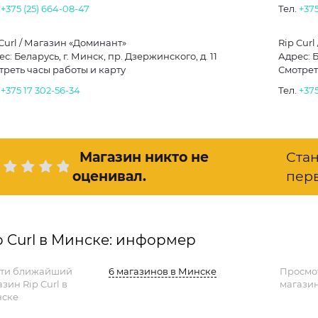
.
+375 (25) 664-08-47
Тел.
+375
 Curl / Магазин «Доминант»
Rip Curl
с: Беларусь, г. Минск, пр. Дзержинского, д. 11
Адрес: Б
треть часы работы и карту
Смотрет
.
+375 17 302-56-34
Тел.
+375
Магазин никто не
Ста
оценивал
.
пер
p Curl в Минске: информер
ти ближайший
6 магазинов в Минске
Просмо
зин Rip Curl в
магазин
ске