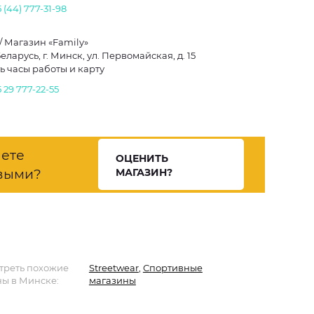
 (44) 777-31-98
 / Магазин «Family»
еларусь, г. Минск, ул. Первомайская, д. 15
ь часы работы и карту
 29 777-22-55
нете
ОЦЕНИТЬ
выми?
МАГАЗИН?
треть похожие
Streetwear
,
Спортивные
ы в Минске:
магазины