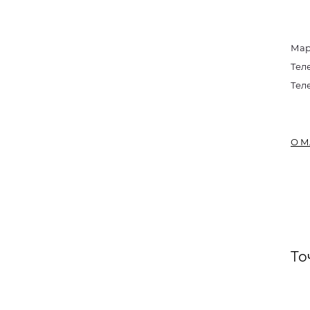
Мар
Тел
Тел
О М
То