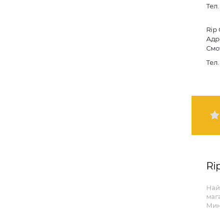
Тел
Rip
Адре
Смо
Тел
Ri
Най
мага
Мин