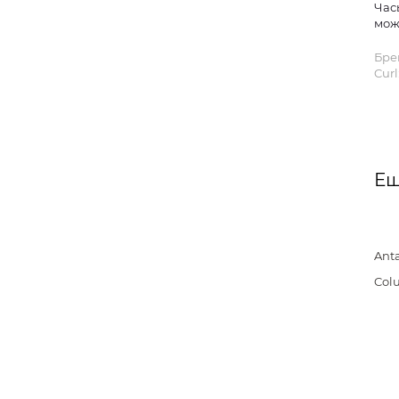
Час
мож
Бре
Curl
Ещ
Ant
Col