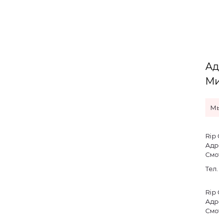
Ад
Ми
Мы
Rip 
Адре
Смо
Тел
Rip 
Адре
Смо