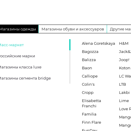
Магазины одежды
Магазины обуви и аксессуаров
Другие ма
Alena Goretskaya
H&M
Масс-маркет
Bagozza
Jack&
оссийские марки
Balizza
Joop!
агазины класса luxe
Baon
Koton
Calliope
LC Wa
агазины сегмента bridge
Colin's
LTB
Cropp
Lakbi
Elisabetta
Lime
Franchi
Love 
Familia
Mang
Finn Flare
Mang
FunDay