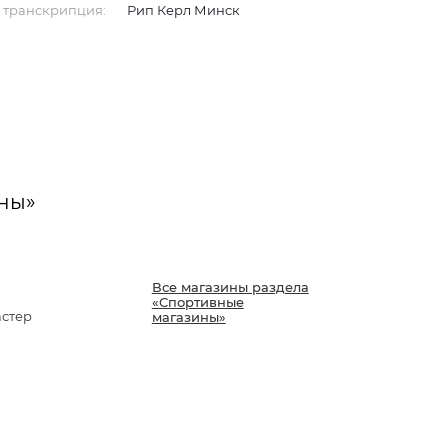
 транскрипция:
Рип Керл Минск
ны»
Все магазины раздела
«Спортивные
стер
магазины»