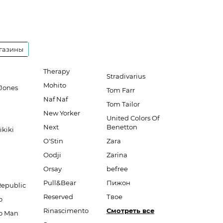
газины
Therapy
Stradivarius
Mohito
Jones
Tom Farr
Naf Naf
Tom Tailor
New Yorker
United Colors Of
Next
Benetton
ikiki
O'Stin
Zara
Oodji
Zarina
Orsay
befree
Pull&Bear
Пижон
Republic
Reserved
Твое
o
Rinascimento
Смотреть все
o Man