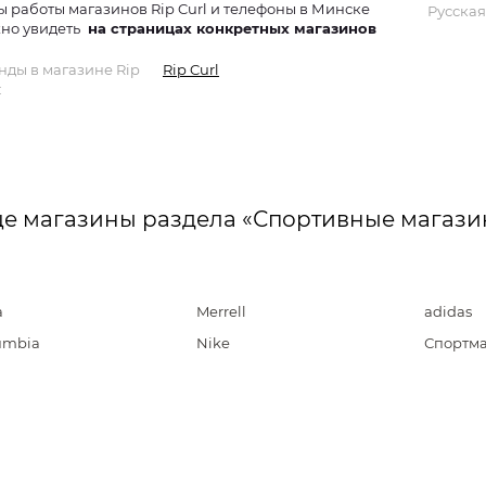
ы работы магазинов Rip Curl и телефоны в Минске
Русская
но увидеть
на страницах конкретных магазинов
нды в магазине Rip
Rip Curl
:
е магазины раздела «Спортивные магази
a
Merrell
adidas
umbia
Nike
Спортма