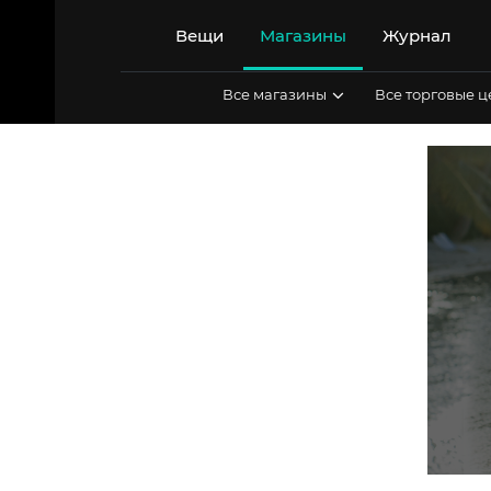
Перейти
к
Вещи
Магазины
Журнал
содержимому
Все магазины
Все торговые 