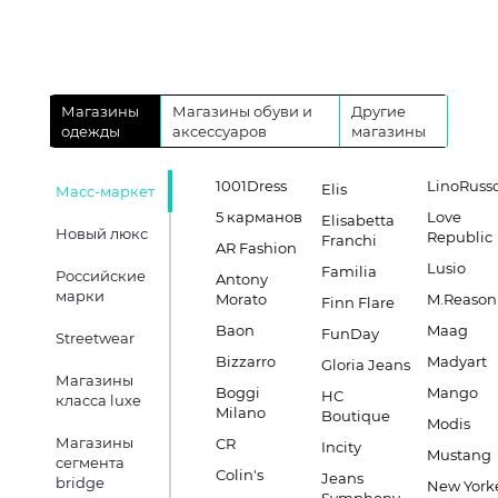
Магазины
Магазины обуви и
Другие
одежды
аксессуаров
магазины
1001Dress
LinoRuss
Elis
Масс-маркет
5 карманов
Love
Elisabetta
Новый люкс
Republic
Franchi
AR Fashion
Lusio
Familia
Российские
Antony
марки
Morato
M.Reason
Finn Flare
Baon
Maag
FunDay
Streetwear
Bizzarro
Madyart
Gloria Jeans
Магазины
Boggi
Mango
HC
класса luxe
Milano
Boutique
Modis
Магазины
CR
Incity
Mustang
сегмента
Colin's
Jeans
bridge
New York