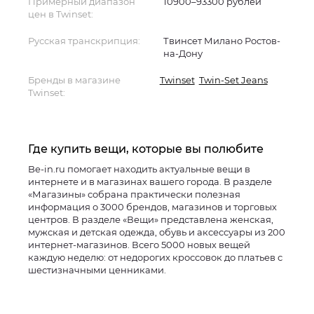
Примерный диапазон
10900–93300 рублей
цен в Twinset:
Русская транскрипция:
Твинсет Милано Ростов-
на-Дону
Бренды в магазине
Twinset
Twin-Set Jeans
Twinset:
Где купить вещи, которые вы полюбите
Be-in.ru помогает находить актуальные вещи в
интернете и в магазинах вашего города. В разделе
«Магазины» собрана практически полезная
информация о 3000 брендов, магазинов и торговых
центров. В разделе «Вещи» представлена женская,
мужская и детская одежда, обувь и аксессуары из 200
интернет-магазинов. Всего 5000 новых вещей
каждую неделю: от недорогих кроссовок до платьев с
шестизначными ценниками.