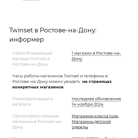
Twinset в Ростове-на-Дону:
информер
Найти ближайший
1 магазин в Ростове-на-
магазин Twinset в
Дону
Ростове-на-Дону
Часы работы магазинов Twinset и телефоны в
Ростове-на-Дону можно увидеть
на страницах
конкретных магазинов
Посмотреть вещи в
последнее обновление
каталоге:
14 ноября 2024
Просмотреть похожие
Магазины класса luxe
,
магазины в Ростове-на-
Магазины детской
Дону:
одежды