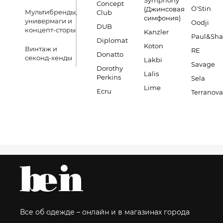
Symphony
Concept
O'Stin
(Джинсовая
Мультибренды,
Club
симфония)
универмаги и
Oodji
DUB
концепт-сторы
Kanzler
Paul&Sha
Diplomat
Koton
Винтаж и
RE
Donatto
секонд-хенды
Lakbi
Savage
Dorothy
Lalis
Perkins
Sela
Lime
Ecru
Terranova
Все об одежде – онлайн и в магазинах города