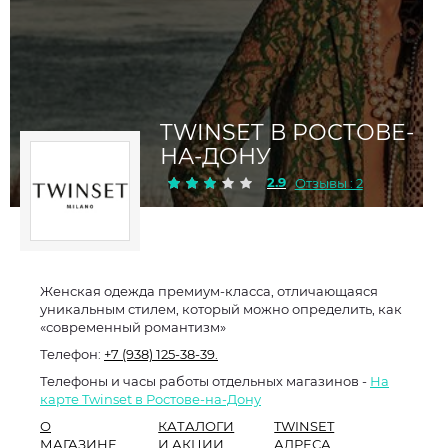
TWINSET В РОСТОВЕ-
НА-ДОНУ
2.9
Отзывы : 2
Женская одежда премиум-класса, отличающаяся
уникальным стилем, который можно определить, как
«современный романтизм»
Телефон:
+7 (938) 125-38-39.
Телефоны и часы работы отдельных магазинов -
На
карте Twinset в Ростове-на-Дону
О
КАТАЛОГИ
TWINSET
МАГАЗИНЕ
И АКЦИИ
АДРЕСА