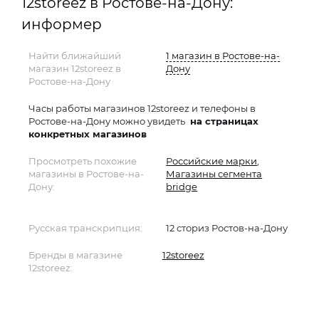
12storeez в Ростове-на-Дону:
информер
Найти ближайший
1 магазин в Ростове-на-
магазин 12storeez в
Дону
Ростове-на-Дону
Часы работы магазинов 12storeez и телефоны в
Ростове-на-Дону можно увидеть
на страницах
конкретных магазинов
Просмотреть похожие
Российские марки
,
магазины в Ростове-на-
Магазины сегмента
Дону:
bridge
Русская транскрипция:
12 сториз Ростов-на-Дону
Бренды в магазине
12storeez
12storeez: