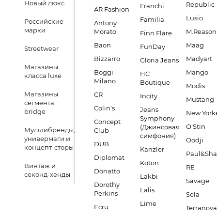
Новый люкс
Republic
Franchi
AR Fashion
Lusio
Familia
Российские
Antony
марки
Morato
M.Reason
Finn Flare
Baon
Maag
FunDay
Streetwear
Bizzarro
Madyart
Gloria Jeans
Магазины
Boggi
Mango
HC
класса luxe
Milano
Boutique
Modis
Магазины
CR
Incity
Mustang
сегмента
Colin's
Jeans
bridge
New York
Symphony
Concept
O'Stin
(Джинсовая
Мультибренды,
Club
симфония)
универмаги и
Oodji
DUB
концепт-сторы
Kanzler
Paul&Sha
Diplomat
Koton
Винтаж и
RE
Donatto
секонд-хенды
Lakbi
Savage
Dorothy
Lalis
Perkins
Sela
Lime
Ecru
Terranova